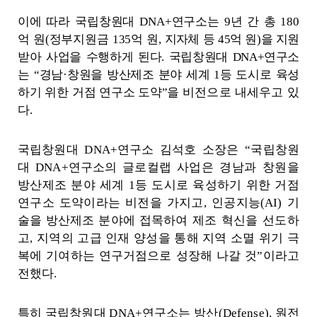
이에 따라 국립창원대
DNA+
연구소는
9
년 간 총
180
억 원
(
정부지원금
135
억 원
,
지자
체 등
45
억 원
)
을 지원
받아 사업을 수행하게 된다
.
국립창원대
DNA+
연구소
는
“
경남
·
창원을 방산제조 분야 세계
1
등 도시로 육성
하기 위한 거점 연구소 도약
”
을
비전으로 내세우고 있
다
.
국립창원대
DNA+
연구소 김석호 소장은
“
국립창원
대
DNA+
연구소의 글로컬랩
사업은 경남과 창원을
방산제조 분야 세계
1
등 도시로 육성하기 위한 거점
연
구소 도약이라는 비전을 가지고
,
인공지능
(AI)
기
술을 방산제조 분야에 접목
하여 제조 혁신을 선도하
고
,
지역의 고급 인재 양성을 통해 지역 소멸 위기 극
복에 기여하는 연구거점으로 성장해 나갈 것
”
이라고
전했다
.
특히 국립창원대
DNA+
연구소는 방산
(Defense),
원전