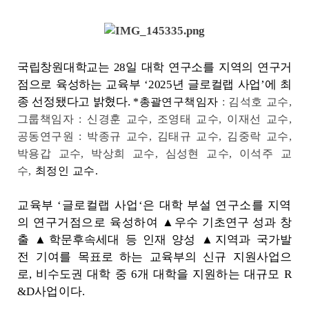
국립창원대학교는
28
일 대학 연구소를 지역의 연구거
점으로 육성하는 교육부
‘2025
년 글로컬랩 사업
’
에 최
종 선정됐다고 밝혔다
.
*총괄연구책임자
: 김석호 교수,
그룹책임자 : 신경훈 교수, 조영태 교수, 이재선 교수,
공동연구원 : 박종규 교수, 김태규 교수, 김중락 교수,
박용갑 교수, 박상희 교수, 심성현 교수, 이석주 교
수,
최정인 교수.
교육부
‘
글로컬랩 사업
‘
은 대학 부설 연구소를 지역
의 연구거점으로 육성하여
▲
우수 기초연구 성과 창
출
▲
학문후속세대 등 인재 양성
▲
지역과 국가발
전
기여를 목표로 하는 교육부의 신규 지원사업으
로
,
비수도권 대학 중
6
개 대학을
지원하는 대규모
R
&D
사업이다
.