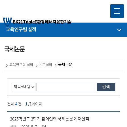
BK21TripleE환경에너지융합기술
교육연구팀 실적
국제논문
국제논문
교육연구팀 실적
논문실적
검색
전체
4
건
1
/1페이지
2025학년도 2학기 참여인력 국제논문 게재실적