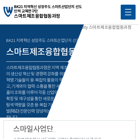
BK21 지역혁신 성장주도 스마트산업단지 선도
인력 교육연구단
스마트제조융합협동과정
메
인
콘
BK21 지역혁신 성장주도 스마트산업단지 선도인력 교육연구단
텐
스마트제조융합
협동과정
츠
바
로
스마트제조융합협동과정은 지역 제조기업들
가
의 생산성 혁신 및 경쟁력 강화를 위해 4차 산업
기
혁명 기술들의 융·복합적 활용의 역량 강화하
고, 기계와의 협력·소통을 통한 새로운 가치 창
출의 조화를 이루어 각종 산업의 수직·수평적
확장 및 재구성을 통한 새로운 비즈니스 모델
탐색 역량을 갖춘 융·복합 기술 분야의 연구개
발(R&D) 전문인력 양성하는 것을 교육목표로
합니다.
스마일사업단