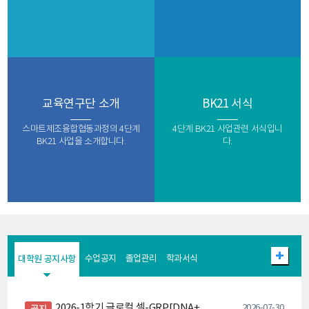
교육연구단 소개
BK21 서식
스마트제조융합협동과정의 4단계
4단계 BK21 사업관련 서식입니
BK21 사업을 소개합니다.
다.
대학원 공지사항
수업공지
졸업관리
학과서식
2026-1학기 글로컬 셀-GRP[DNA+ 특화분야형] 프로그램 참여자 의무사항 이행실적 제출 안내
2026-07-30
공지