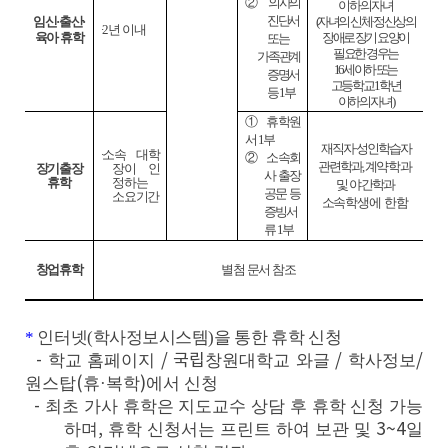
②
의사의
이하의 자녀
진단서
임신
·
출산
·
(
자녀의 신체
·
정신상의
∙
2
년 이내
육아 휴학
장애로 장기 요양이
또는
필요한 경우는
가족관계
16
세이하 또는
증명서
고등학교
1
학년
등
1
부
이하의 자녀
)
①
휴학원
서
1
부
재직자
·
성인학습자
∙
소속 대학
②
소속회
관련학과
,
계
약학과
장기출장
장이 인
사 출장
휴학
정하는
및 야간학과
공문 등
소요기간
소속
학생에
한함
증빙서
류
1
부
창업휴학
별첨 문서 참조
*
인터넷
(
학사정보시스템
)
을 통한 휴학 신청
-
학교 홈페이지
/
국립
창원대학교 와글
/
학사정보
/
원스탑
(
휴
·
복학
)
에서 신청
-
최초 가사 휴학은 지도교수 상담 후 휴학 신청 가능
하며
,
휴학 신청서는 프린트 하여 보관 및
3~4
일