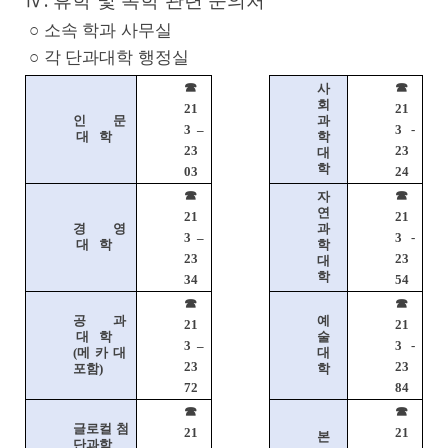
Ⅳ
휴학 및 복학 관련 문의처
.
○
소속 학과 사무실
○
각 단과대학 행정실
☎
☎
사
회
21
21
인 문
과
3
–
3 -
대 학
학
23
23
대
학
03
24
☎
☎
자
연
21
21
경 영
과
3
–
3 -
대 학
학
23
23
대
학
34
54
☎
☎
공 과
예
21
21
대 학
술
3
–
3 -
(
메 카 대
대
23
23
포함
)
학
72
84
☎
☎
글로컬 첨
21
21
본
단과학