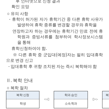
후 인터넷으로 신청 결과
확인 요망
○
유의 사항
-
휴학이 허가된 자가
휴학기간 중 다른 휴학 사유가
발생
하여 휴학 종류를 변경할 경우와 휴학을
연장하고자 하는 경우에는
휴학기간 만료 전
에 휴
학원과
증빙서류를 첨부하여 학사정보시스템
을 통해
휴학신청
하여야 함
.
※ 다른 휴학 중 군입대
(
예정
)
자는 필히 입대휴학
으로 변경 신고
-
입대휴학 후 귀향 조치된 자는 즉시 복학
해야 함
Ⅱ
복학 안내
.
○
복학 절차
복학 신청
학과 승인
복
=>
=>
학생
소속 학과