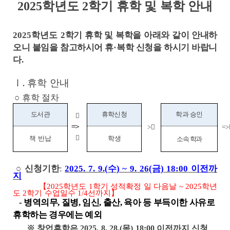
2025학년도 2학기 휴학 및 복학 안내
2025학년도 2
학기 휴학 및 복학을 아래와 같이 안내하
오니 붙임을 참고하시어 휴
·
복학 신청을
하시기 바랍니
다
.
Ⅰ
휴학 안내
.
○
휴학 절차
도서관
휴학신청
학과 승인

=>
>
=>

책 반납
학생
소속 학과
○
신청기한
:
2025. 7. 9.(
수
) ~ 9. 26(금
) 18:00
이전까
지
【
2025
학년도
1
학기 성적확정 일 다음날
~ 2025
학년
도
2
학기 수업일수
1/4
선까지
】
-
병역의무
,
질병
,
임신
,
출산
,
육아 등 부득이한 사유로
휴학하는 경우에는 예외
※
창업휴학은
2025. 8. 28.(목
) 18:00
이전까지 신청