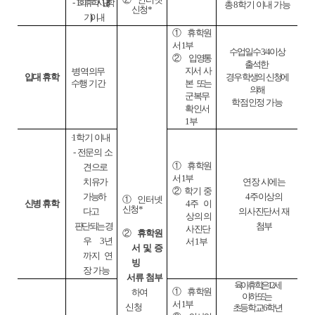
-
1
회 휴학 시
1
년
학
총
8
학기 이내 가능
신청
*
기
이내
①
휴학원
서
1
부
수업일수
3/4
이상
②
입영통
출석한
지서 사
∙
병역의무
입대 휴학
경우 학생의 신청에
수행 기간
본 또는
의해
군복무
학점인정 가능
확인서
1
부
∙
1
학기 이내
-
전문의 소
①
휴학원
견으로
서
1
부
치유가
연장 시에는
②
학기 중
가능하
4
주이상의
①
인터넷
신병 휴학
4
주 이
신청
*
다고
의사진단서 재
상의 의
판단되는 경
첨부
사진단
②
휴학원
우
3
년
서
1
부
서 및 증
까지 연
빙
장 가능
서류 첨부
육아 휴학은
12
세
①
휴학원
하여
이하
또는
서
1
부
신청
초등학교
6
학년