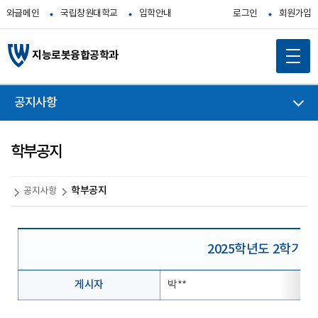
와글메인
국립창원대학교
입학안내
로그인
회원가입
지능로봇융합공학과
공지사항
학부공지
학부공지
공지사항
2025학년도 2학기 
게시자
박**