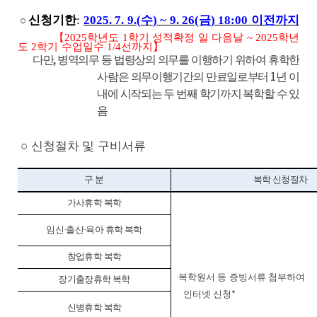
신청기한
:
2025. 7. 9.(
수
) ~ 9. 26(금
) 18:00
이전까지
○
【
2025
학년도
1
학기 성적확정 일 다음날
~ 2025
학년
도
2
학기 수업일수
1/4
선까지
】
다만
,
병역의무 등 법령상의 의무를 이행하기 위하여 휴학한
사람은 의무이행기간의 만료일로부터
1
년 이
내에 시작되는 두 번째 학기까지 복학할 수 있
음
○
신청절차 및 구비서류
구 분
복학 신청절차
가사휴학 복학
임신·출산·육아 휴학 복학
창업휴학 복학
∙복학원서 등 증빙서류 첨부하여
장기출장휴학 복학
인터넷 신청
*
신병휴학 복학