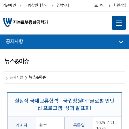
와글메인
국립창원대학교
입학안내
로그인
회원가입
지능로봇융합공학과
공지사항
뉴스&이슈
뉴스&이슈
공지사항
실질적 국제교류협력···국립창원대 ‘글로벌 인턴
십 프로그램’ 성과 발표회!
2025. 7. 21
게시자
황**
등록일
10:59