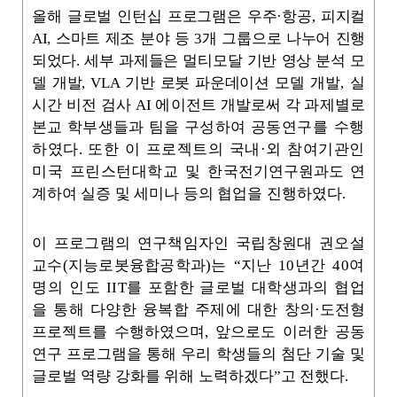
올해 글로벌 인턴십 프로그램은 우주·항공, 피지컬
AI, 스마트 제조 분야 등 3개 그룹으로 나누어
진
행
되었다. 세부 과제들은 멀티모달 기반 영상 분석 모
델 개발, VLA 기반 로봇 파운데이션 모델
개발, 실
시간 비전 검사 AI 에이전트 개발로써 각 과제별로
본교 학부생들과 팀을 구성하여
공동연구를 수행
하였다. 또한 이 프로젝트의 국내·외 참여기관인
미국 프린스턴대학교 및 한
국전
기연구원과도 연
계하여 실증 및 세미나 등의 협업을 진행하였다
.
이 프로그램의 연구책임자인 국립창원대 권오설
교수(지능로봇융합공학과)는 “지난 10년간
40여
명의 인도
IIT를 포함한 글로벌 대학생과의 협업
을 통해 다양한 융복합 주제에 대한 창
의
·
도전형
프로젝트를 수행하였으며
,
앞으로도 이러한 공동
연구 프로그램을 통해 우리 학생들의 첨단 기술 및
글로벌 역량 강화를 위해 노력하겠다
”
고 전했다
.