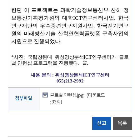
한편 이 프로젝트는 과학기술정보통신부 산하 정
보통신기획평가원의 대학
ICT연구센터사업, 한
국
연구재단의 우수중견연구지원사업
,
한국전기연구
원의 미래방산기술 산학연협력플랫폼 구축사업의
지원으로 진행되었다
.
*
사진
:
국립창원대 위성영상분석
ICT
연구센터가 글로
벌 인턴십 프로그램을 진행했다
.
끝
.
내용 문의 :
위성영상분석
ICT연구센터
055)213-2992
글로벌 인턴십.jpg
(다운로드
첨부파일
: 33회)
신고
목록