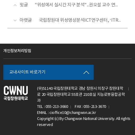
윗글
"위성에서 실시간 지구 분석"...권오설 교수 연구팀, 국제저명학술지 논문 게재!
아랫글
국립창원대 위성영상분석ICT연구센터, ‘ITRC 인재양성대전 2025’ 참가
개인정보처리방침
교내사이트 바로가기
(우)51140 국립창원대학교 경남 창원시 의창구 창원대학
로 20 국립창원대학교 55호관 210호실 지능로봇융합공학
과
TEL : 055-213-3660
FAX : 055-213-3670
EMAIL : cioffice10@changwon.ac.kr
Copyright (c) By Changwon National University. All rights
reserved