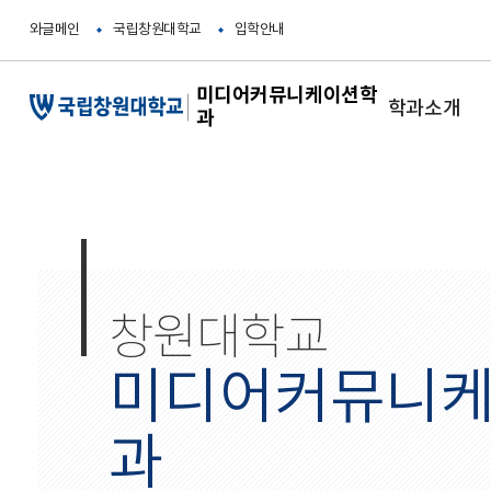
메
와글메인
국립창원대학교
입학안내
인
콘
텐
미디어커뮤니케이션학
츠
학과소개
과
바
로
가
기
창원대학교
미디어커뮤니
과