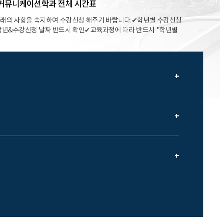
디어커뮤니케이션학과 전체 시간표
은 출석으로 인정한다. (개정 2017.2.27., 2019.12.12.)1. 총장이
 2. 총장의 추천으로 국내‧외 각종 대회 및 훈련 참가 3. 국가 또는
아래의 사항을 숙지하여 수강신청 해주기 바랍니다.✔학년별 수강신청
 대회 및 행사 등의 참가 4. 국가대표 선수의 훈련 및 대회 참
 학년&수강신청 날짜 반드시 확인✔교육과정에 따라 반드시 "학년별
한 교육실습 6. 병역법 등 관련 법령에 따른 검사, 소집, 훈련 등: 3일
수강신청하고, 부득이한 경우(전과, 4학년 전공학점부족, 재수강,
하는 경조사로 출석하기 어려운 경우 (개정. 2020.6.22.) 가. 본인의
다른학년 전공 교과목 수강신청 가능합니다.✔수강인원 제한으로 전
계존속 또는 비속의 결혼 : 1일 다. 본인의 출산 : 20일 라. 본인 배우자
을 수강신청하지 못한 학생은 학과 사무실로 연락바랍니다. 다른 학
이 자녀를 입양하는 경우 : 20일 바. 본인 또는 배우자의 부모가 사망한
 전체학년 수강신청일 (8.7/금) 에 연락바랍니다. *해당 학년의 수
는 배우자의 조부모 및 외조부모가 사망한 경우 : 2일 아. 본인의 자녀 또
 잔여 인원에 따라 타학년 수강신청 여부 확인합니다.✔수강신청 문
망한 경우 : 2일 자. 본인 또는 배우자의 형제자매가 사망한 경우 : 1
조교 1:1 오픈채팅방으로만 받겠습니다. 조교 개인 핸드폰 전화or문
막 정규학기 등록자)의 조기취업: 출석인정 요건 등 세부사항은 따로 정
습니다. 가능 시간 오전 09:30-11:30 / 오후 13:30-17:30
정감염병의 의심 또는 확진: 4주 이내 10. 질병 또는 부상의 치료를 위한
akao.com/o/sdgIIL5e (비번 : 3250)✔실습 교과목은 반드시 수업시간
그 밖에 총장이 공적인 결석으로 인정하는 경우📌 참고사항 출석인정 신청
요.
증빙서류에 대해서는 조교에게 문의)기존에 활용하던 출석인정신청서
필요❌온라인출석부를 활용하지 않는 교수님께서 요구하실 경우에는 증
트물로 제출해야 할 수도 있음