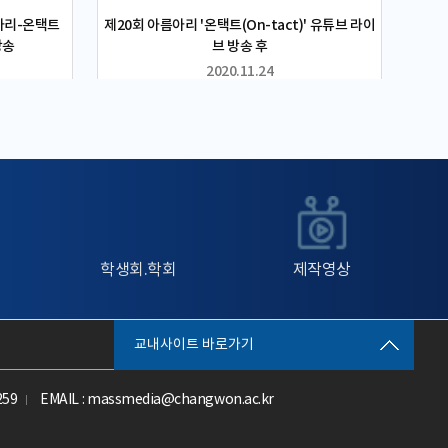
아리-온택트
제20회 아름아리 '온택트(On-tact)' 유튜브 라이
방송
브 방송 후
2020.11.24
학생회.학회
제작영상
교내사이트 바로가기
259
EMAIL : massmedia@changwon.ac.kr