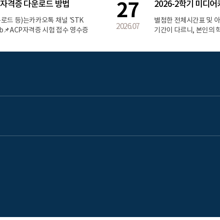
27
P 자격증 다운로드 방법
2026-2학기 미
: 3250📌전체공지 이외의 개인적인 문
허가를 얻어야 하며, 그 기간
2호관 308호② 1:1 오픈채팅방 접속
승인한 교‧내외 행사 참석
로드 등)는카카오톡 채널 'STK
별첨한 전체시간표 및 
2026.07
5e⏰ 업무시간 : 평일 오전9시~오후6시
지방자치단체의 요청에 의한
Qbib📌ACP자격증 시험 접수 영수증
기간이 다르니, 본인의
가 5. 교직과정 이수를 위
co.kr/[수험자 로그인][마이페이지]
전공교과목"을 우선하여 
이내 7. 다음 각목에 해당
다운로드 방법 안내Certiport
전공필수과목 등)에만 
결혼 : 5일 나. 본인의 직
m)[] → 자격증 확인 후 PDF 클릭
공 교과목(본인의 학년)
의 출산 : 5일 마. 본인
년 전공 교과목 수강신청은
경우 : 5일 사. 본인 또
강신청을 우선하고, 이후
는 그 자녀의 배우자가 사
의 및 추가 수강신청은 
일 8. 졸업예정자(마지
자/ 학과사무실전화 받지 않겠
함 9. 격리가 필요한 법
☞ https://open.k
입원: 2주 이내 11. 
표를 확인하고 숙지하세
시에는 증빙서류 필수(
(한글파일)은 제출할 
빙서류를 파일 또는 프린