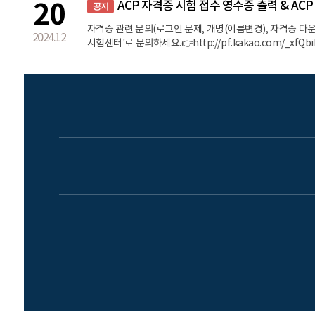
20
ACP 자격증 시험 접수 영수증 출력 & AC
공지
요.https://open.kakao.com/o/gQVlgUci접속코드 
의는 ① 학과사무실로 전화 or 방문 055-213-3250 / 2
자격증 관련 문의(로그인 문제, 개명(이름변경), 자격증 다운
2024.12
(비번: 3250)https://open.kakao.com/o/sdgIIL
시험센터'로 문의하세요.👉http://pf.kakao.com/_xf
점심시간 : 12시~오후1시 ❌토요일, 일요일, 공휴일❌
출력 방법 STK 홈페이지 접속 👉https://www.aiexam.
→ 해당시험 오른쪽 '돋보기🔍' 버튼📌ACA자격증 PDF파일 
홈페이지 접속 👉 주소 입력창에 URL입력 (certiport.co
→ PDF 미리보기에서 '다운로드'