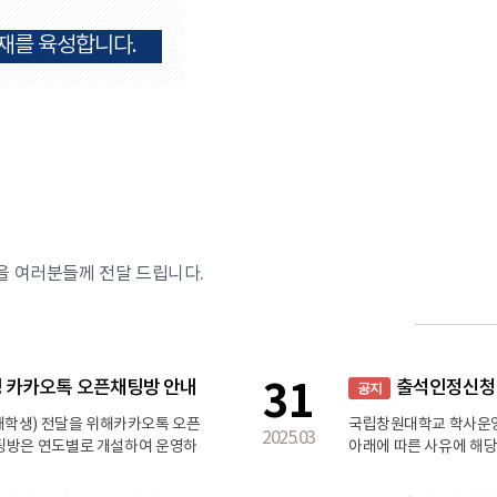
재를 육성합니다.
 여러분들께 전달 드립니다.
31
영 카카오톡 오픈채팅방 안내
출석인정신청 
공지
학생) 전달을 위해카카오톡 오픈
국립창원대학교 학사운영규
2025.03
팅방은 연도별로 개설하여 운영하
아래에 따른 사유에 해
안내사항 수시로 확인하시기 바랍니
습니다. 📌 출석인정 
해주세
학생은별지 서식 5 출