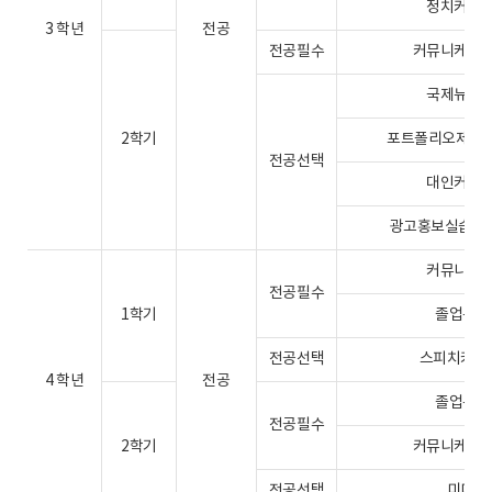
정치커뮤니케
3 학년
전공
전공필수
커뮤니케이션윤
국제뉴스분석
2학기
포트폴리오제작(캡
전공선택
대인커뮤니케
광고홍보실습2(캡
커뮤니케이션
전공필수
1학기
졸업논문(작
전공선택
스피치커뮤니
4 학년
전공
졸업논문(작
전공필수
2학기
커뮤니케이션연
전공선택
미디어비