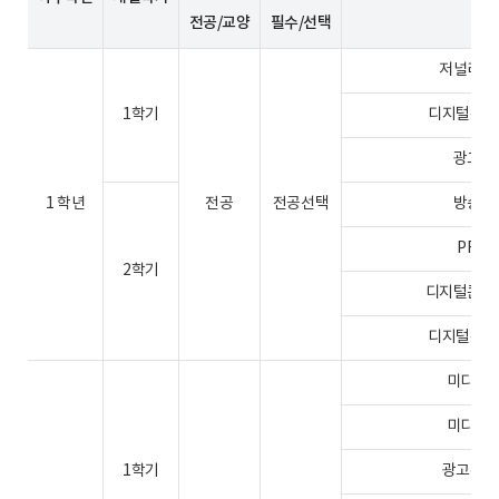
전공/교양
필수/선택
저널리즘의
1학기
디지털콘텐츠
광고의이
1 학년
전공
전공선택
방송의이
PR의이
2학기
디지털콘텐츠
디지털콘텐츠
미디어산업
미디어와문
1학기
광고홍보특