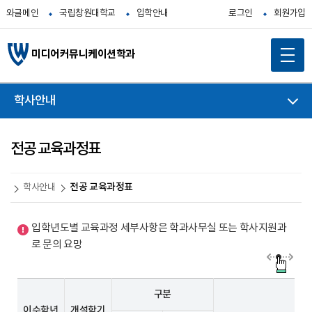
와글메인
국립창원대학교
입학안내
로그인
회원가입
미디어커뮤니케이션학과
학사안내
전공 교육과정표
전공 교육과정표
학사안내
입학년도별 교육과정 세부사항은 학과사무실 또는 학사지원과
로 문의 요망
구분
이수학년
개설학기
과목