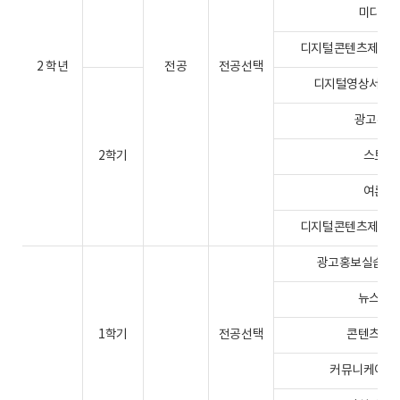
미디어발달
디지털콘텐츠제작3(어
2 학년
전공
전공선택
디지털영상서비스와
광고홍보특
2학기
스토리텔
여론과선
디지털콘텐츠제작4(어
광고홍보실습1(캡
뉴스취재보
1학기
전공선택
콘텐츠산업과
커뮤니케이션과