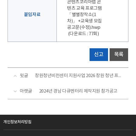
콘텐츠코리아랩 콘
텐츠 교육 프로그램
붙임자료
「별별창작소(1
차)」 +교육생 모집
공고문(수정).hwp
(다운로드 : 77회)
신고
목록
윗글
창원청년비전센터 지원사업 2026 창원 청년 프로젝트 스펀지파크 패션쇼 팀원 모집
아랫글
2024년 경남 다큐멘터리 제작지원 참가공고
개인정보처리방침