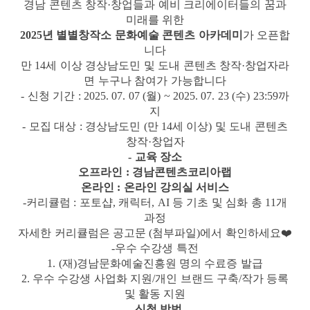
경남 콘텐츠 창작
·
창업들과 예비 크리에이터들의 꿈과
미래를 위한
2025
년 별별창작소 문화예술 콘텐츠 아카데미
가 오픈합
니다
만
14
세 이상 경상남도민 및 도내 콘텐츠 창작
·
창업자라
면 누구나 참여가 가능합니다
-
신청 기간
: 2025. 07. 07 (
월
) ~ 2025. 07. 23 (
수
) 23:59
까
지
-
모집 대상
:
경상남도민
(
만
14
세 이상
)
및 도내 콘텐츠
창작
·
창업자
-
교육 장소
오프라인
:
경남콘텐츠코리아랩
온라인
:
온라인 강의실 서비스
-
커리큘럼
:
포토샵
,
캐릭터
, AI
등 기초 및 심화 총
11
개
과정
자세한 커리큘럼은 공고문
(
첨부파일
)
에서 확인하세요
❤️
-
우수 수강생 특전
1. (
재
)
경남문화예술진흥원 명의 수료증 발급
2.
우수 수강생 사업화 지원
/
개인 브랜드 구축
/
작가 등록
및 활동 지원
-
신청 방법