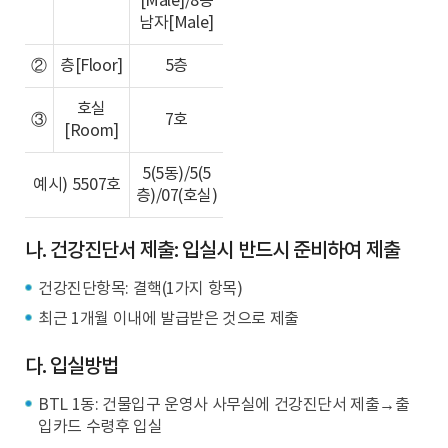
[Male]/8동
남자[Male]
②
층[Floor]
5층
호실
③
7호
[Room]
5(5동)/5(5
예시) 5507호
층)/07(호실)
나. 건강진단서 제출: 입실시 반드시 준비하여 제출
건강진단항목: 결핵(1가지 항목)
최근 1개월 이내에 발급받은 것으로 제출
다. 입실방법
BTL 1동: 건물입구 운영사 사무실에 건강진단서 제출→출
입카드 수령후 입실