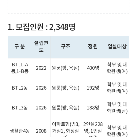
1. 모집인원 : 2,348명
설립연
구 분
구조
정원
입실대상
도
BTL1-A
학부 및 대
2022
원룸(방, 욕실)
400명
동,1-B동
학원생(여)
학부 및 대
BTL2동
2026
원룸(방, 욕실)
192명
학원생(여)
학부 및 대
BTL3동
2026
원룸(방, 욕실)
188명
학원생(남)
아파트형(방3,
2인실228
학부 및 대
생활관4동
2008
거실1, 화장실
명, 1인실
학원생(여)