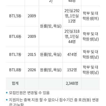
2)
48명
2인실292
학부 및 대
BTL5동
2009
명, 1인실
학원생(여)
12명
원룸(방, 욕실)
2인실318
학부 및 대
BTL6동
2009
명, 1인실
학원생(남)
44명
학부 및 대
BTL7동
2015
원룸(방, 욕실)
474명
학원생(남)
학부 및 대
BTL8동
2026
원룸(방, 욕실)
152명
학원생(남)
합계
2,348명
모집인원은 변경될 수 있음
지원자는 중복 지원 할 수 없으나 접수기간 중 호관(동) 변경
은 가능함