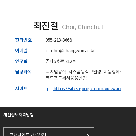
최진철
Choi, Chinchul
전화번호
055-213-3668
이메일
ccchoi@changwon.ac.kr
연구실
공대5호관 212호
담당과목
디지털공학, 시스템동적모델링, 지능형메카트로닉
크로프로세서응용실험
사이트
https://sites.google.com/view/arc-lab
개인정보처리방침
교내사이트 바로가기