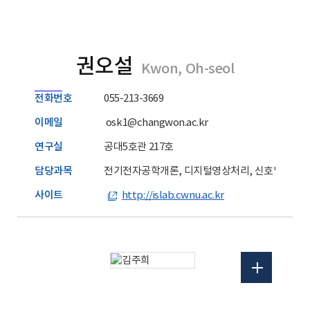
권오설
Kwon, Oh-seol
전화번호
055-213-3669
이메일
osk1@changwon.ac.kr
연구실
공대5호관 217호
담당과목
전기전자공학개론, 디지털영상처리, 신호및시스
사이트
http://islab.cwnu.ac.kr