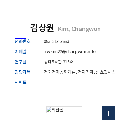
김창원
Kim, Changwon
전화번호
055-213-3663
이메일
cwkim22@changwon.ac.kr
연구실
공대5호관 215호
담당과목
전기전자공학개론, 전자기학, 신호및시스템
사이트