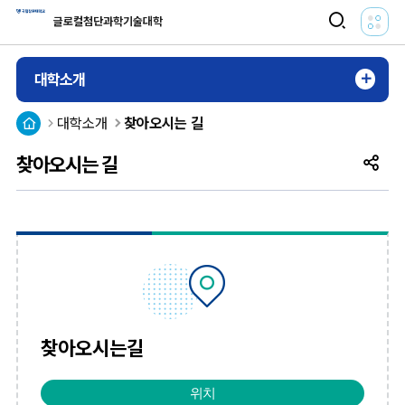
전
검
글로컬첨단과학기술대학
체
색
메
활
대학소개
뉴
성
열
HOME
대학소개
찾아오시는 길
화
기
찾아오시는 길
공
유
찾아오시는길
위치