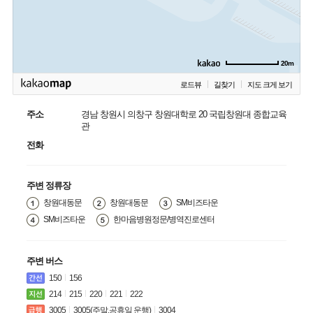
20m
로드뷰
길찾기
지도 크게 보기
주소
경남 창원시 의창구 창원대학로 20 국립창원대 종합교육
관
전화
주변 정류장
창원대동문
창원대동문
SM비즈타운
SM비즈타운
한마음병원정문/병역진로센터
주변 버스
150
156
214
215
220
221
222
3005
3005(주말,공휴일 운행)
3004