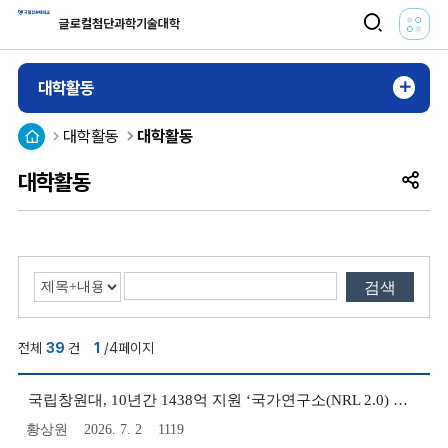
전
검
글로컬첨단과학기술대학
체
색
메
활
대학활동
뉴
성
열
HOME
대학활동
대학활동
화
기
대학활동
공
유
검색
전체
39
건
1
/4페이지
대
국립창원대, 10년간 1438억 지원 ‘국가연구소(NRL 2.0) 사업’ 최종 선정!
학
활
황상원
2026. 7. 2
1119
동