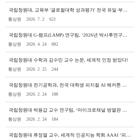
게
국립창원대, 교육부 '글로컬대학 성과평가' 전국 유일·부울경 최초 ‘S등급’ 달성!
시
판
황상원
2026. 7. 2
621
리
스
국립창원대 G-램프(LAMP) 연구팀, ‘2026년 박사후연구원 학습공동체’ 선정!
트
황상원
2026. 4. 24
882
국립창원대 수학과 김수민 교수 논문, 세계적 인정 받았다!
황상원
2026. 2. 25
244
국립창원대 전기공학과, 전국 대학생 피지컬 AI 해커톤 대회 ‘대상’ 수상!
황상원
2026. 2. 24
188
국립창원대 박용갑 교수 연구팀, ‘마이크로채널 방열판 유동비등 AI 예측 기술’ 개발!
황상원
2026. 2. 24
184
국립창원대 류정열 교수, 세계적 인공지능 학회 AAAI ‘피플스 초이스 어워드’ 수상!