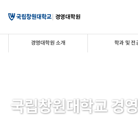
메
인
경영대학원
콘
텐
츠
바
로
경영대학원 소개
학과 및 전
가
기
국립창원대학교 경