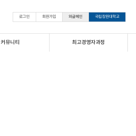
로그인
회원가입
와글메인
국립창원대학교
커뮤니티
최고경영자과정