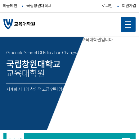
와글메인
국립창원대학교
로그인
회원가입
교육대학원
메
인
콘
Graduate School Of Education Changwon National University
텐
국립창원대학교
츠
교육대학원
바
로
가
세계화 시대의 창의적 고급 인력 양성
기