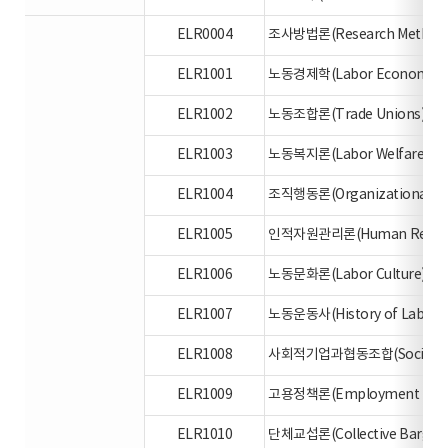
ELR0004
조사방법론(Research Methodo
ELR1001
노동경제학(Labor Economics
ELR1002
노동조합론(Trade Unions)
ELR1003
노동복지론(Labor Welfare)
ELR1004
조직행동론(Organizational Be
ELR1005
인적자원관리론(Human Resour
ELR1006
노동문화론(Labor Culture)
ELR1007
노동운동사(History of Labor 
ELR1008
사회적기업과협동조합(Social E
ELR1009
고용정책론(Employment Polic
ELR1010
단체교섭론(Collective Bargain