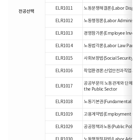
ELR1011
노동분쟁해결론(Labor Dispute R
전공선택
ELR1012
노동행정론(Labor Administrat
ELR1013
경영참가론(Employee Involveme
ELR1014
노동법각론(Labor Law Part)
ELR1015
사회보장법(Social Security La
ELR1016
작업환경론:산업안전과직업보건 (Wo
공공부문의 노동관계와 단체교섭 Labor 
ELR1017
the Public Sector
ELR1018
노동기본권(Fundamental Right
ELR1019
고용계약법(Employment Contr
ELR1029
공공정책과노동(Public Policy a
ELR1030
노동행정절차법(Labor Administr