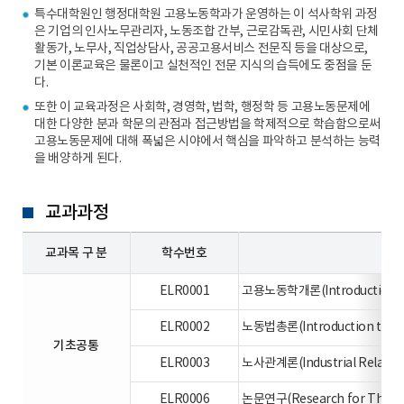
특수대학원인 행정대학원 고용노동학과가 운영하는 이 석사학위 과정
은 기업의 인사노무관리자, 노동조합 간부, 근로감독관, 시민사회 단체
활동가, 노무사, 직업상담사, 공공고용서비스 전문직 등을 대상으로,
기본 이론교육은 물론이고 실천적인 전문 지식의 습득에도 중점을 둔
다.
또한 이 교육과정은 사회학, 경영학, 법학, 행정학 등 고용노동문제에
대한 다양한 분과 학문의 관점과 접근방법을 학제적으로 학습함으로써
고용노동문제에 대해 폭넓은 시야에서 핵심을 파악하고 분석하는 능력
을 배양하게 된다.
교과과정
교과목 구 분
학수번호
ELR0001
고용노동학개론(Introduction to 
ELR0002
노동법총론(Introduction to La
기초공통
ELR0003
노사관계론(Industrial Relatio
ELR0006
논문연구(Research for The Mas