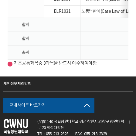
ELR1031
노동법판례(Case Law of Labo
합계
합계
총계
기초공통과목중 3과목을 반드시 이수하여야함.
개인정보처리방침
교내사이트 바로가기
(우)51140 국립창원대학교 경남 창원시 의창구 창원대학
로 20 행정대학원
TEL : 055-213-2323
FAX : 055-213-2329