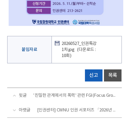
20260527_인권특강
붙임자료
1차.jpg
(다운로드 :
10회)
신고
목록
윗글
'친밀한 관계에서의 폭력' 관련 FGI(Focus Group Interview, 초점집단인터뷰) 참여자 모집
아랫글
[인권센터] CWNU 인권 서포터즈 「2026년 인권지킴이 6기」모집 안내