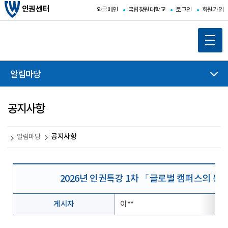
인권센터
와글메인
국립창원대학교
로그인
회원가입
알림마당
공지사항
공지사항
알림마당
2026년 인권특강 1차 「글로벌 캠퍼스의 완성
게시자
이**