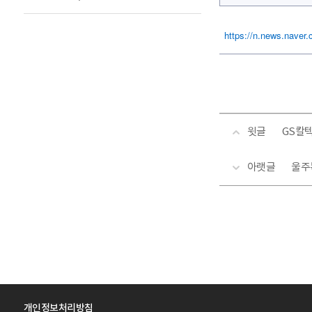
https://n.news.naver
윗글
GS칼
아랫글
울주
개인정보처리방침