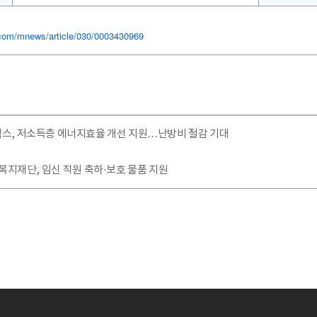
.com/mnews/article/030/0003430969
텍스, 저소득층 에너지효율 개선 지원…난방비 절감 기대
복지재단, 임신 직원 축하·보호 물품 지원