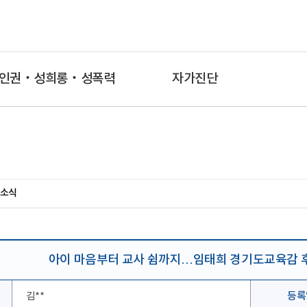
인권‧성희롱‧성폭력
자가진단
소식
아이 마음부터 교사 쉼까지…임태희 경기도교육감 후
김**
등록