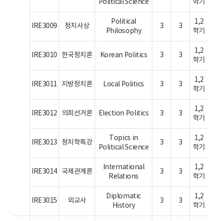
Political Science
학기
Political
1,2
IRE3009
정치사상
3
3
Philosophy
학기
1,2
IRE3010
한국정치론
Korean Politics
3
3
학기
1,2
IRE3011
지방정치론
Local Politics
3
3
학기
1,2
IRE3012
의회선거론
Election Politics
3
3
학기
Topics in
1,2
IRE3013
정치학특강
3
3
Political Science
학기
International
1,2
IRE3014
국제관계론
3
3
Relations
학기
Diplomatic
1,2
IRE3015
외교사
3
3
History
학기