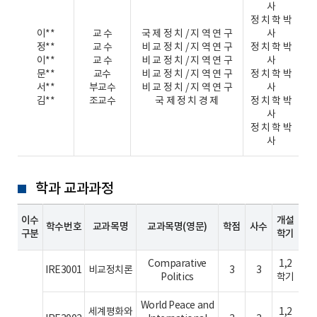
사
정 치 학 박
이**
교 수
국 제 정 치 / 지 역 연 구
사
정**
교 수
비 교 정 치 / 지 역 연 구
정 치 학 박
이**
교 수
비 교 정 치 / 지 역 연 구
사
문**
교수
비 교 정 치 / 지 역 연 구
정 치 학 박
서**
부교수
비 교 정 치 / 지 역 연 구
사
김**
조교수
국 제 정 치 경 제
정 치 학 박
사
정 치 학 박
사
학과 교과과정
이수
개설
학수번호
교과목명
교과목명(영문)
학점
사수
구분
학기
Comparative
1,2
IRE3001
비교정치론
3
3
Politics
학기
World Peace and
세계평화와
1,2