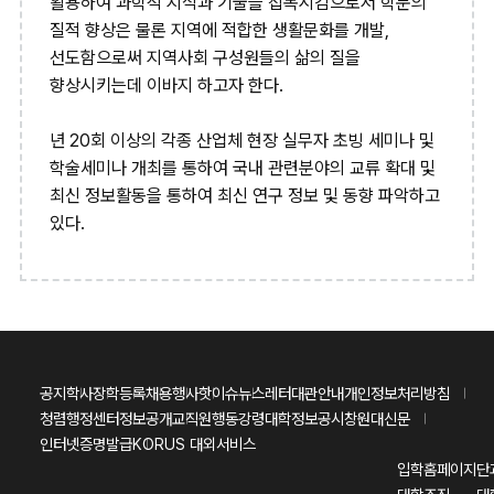
활용하여 과학적 지식과 기술을 접목시킴으로서 학문의
질적 향상은 물론 지역에 적합한 생활문화를 개발,
선도함으로써 지역사회 구성원들의 삶의 질을
향상시키는데 이바지 하고자 한다.
년 20회 이상의 각종 산업체 현장 실무자 초빙 세미나 및
학술세미나 개최를 통하여 국내 관련분야의 교류 확대 및
최신 정보활동을 통하여 최신 연구 정보 및 동향 파악하고
있다.
공지
학사
장학
등록
채용
행사
핫이슈
뉴스레터
대관안내
개인정보처리방침
청렴행정센터
정보공개
교직원행동강령
대학정보공시
창원대신문
인터넷증명발급
KORUS 대외서비스
입학홈페이지
단