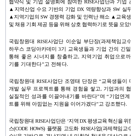
협약식 및 기업 설명회에 참여한 RISE사업단과 기업 
▲지역산업 수요 기반의 기업 DX 역량향상과 SW 실무
▲지역기업의 SW 경쟁력 강화 및 인력난 해소 ▲교육생 
및 채용 기회 제공 등을 위해 상호 협력하기로 뜻을 모았다.
국립창원대
RISE
사업단 이순일 부단장
(
과제책임교수
)
하우스 코딩아카데미
3
기
교육생들과 기업 간의 긴밀한
통해 좋은 시너지를 창출하고, 지역기업 취업으로까지
기를 기대한다”고 전해다.
국립창원대
RISE
사업단 조영태 단장은
“
교육생들이 
개발 실무 프로젝트를
통해 경험을 쌓고, 기업과의 협
실질적인 성과를 이끌어내기를 바란다”며 “기
업연계 
트를 위해 아낌없는 지원을 이어가겠다
”
고 강조했다
.
국립창원대 RISE사업단은 ‘
지역 DX 평생교육 혁신을 위한
스(CODE HOWS) 플랫폼 고
도화 RISE사업(과제책임교수