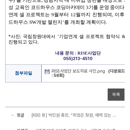
수)’을 기반으로,
경남지역 내 미취업 청년을 대상으로
S
성 교육인
코드하우스 코딩아카데미 3기를 운영 중이다. 
연계 셀 프로젝트는
9
월부터
12
월까지 진행되며
,
이후
‘
.
드하우스
SW
개발 챌린지
’
를 개최할 계획이다
*
사진
:
국립창원대에서
’
기업연계 셀 프로젝트 협약식
&
.
진행되고 있다
내용 문의 :
RISE
사업단
055)213-4510
RISE사업단 보도자료 사진.png
(다운로드
첨부파일
: 56회)
목록
윗글
[KBS 등] 박민원 총장, “취업은 창원, 매력 있는 대학으로!”