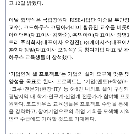
고
12
일 밝혔다
.
이날 협약식은 국립창원대
RISE
사업단 이순일 부단장
(
교수
),
코드하우스 코딩아카데미 황유진 교수를 비롯해
아이앤티
(
대표이사 김한준
), ㈜
빅아이
(
대표이사 장병호
트리 주식회사
(
대표이사 오경진
), ㈜
케이시스
(
대표이사
㈜
현대정밀
(
대표이사 오정석
)’
등 참여기업 대표 및 관
하우스 교육생들이 참석했다
.
‘
기업연계 셀 프로젝트
’
는 기업의 실제 요구에 맞춘 맞
양성을 목표로 한다
.
프로젝트는 ‘기업(멘토)+학생(3~4
+크루+전문가(현장·IT)’ 등 6~8인 내외로 셀이
구성돼
진
경남지역 내 학계·연구계·산업계 전문가가 참여해 프로
원한다.
코드하우스 교육생들은 프로젝트 수행을 통해 
을 강화하고
,
참여기업으로의 취업 기회를 모색해 지역 
인력 수급에도 기여할 것으로 기대된다
.