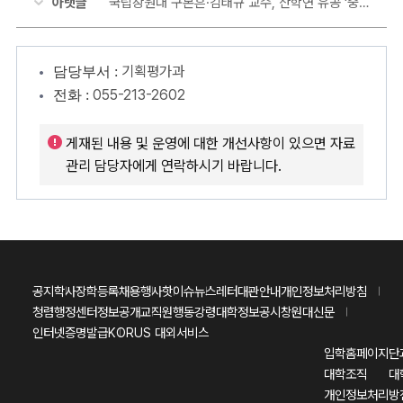
아랫글
국립창원대 구본흔·김태규 교수, 산학연 유공 ‘중기부장관 표창’ 수상!
기획평가과
담당부서 :
055-213-2602
전화 :
게재된 내용 및 운영에 대한 개선사항이 있으면 자료
관리 담당자에게 연락하시기 바랍니다.
공지
학사
장학
등록
채용
행사
핫이슈
뉴스레터
대관안내
개인정보처리방침
청렴행정센터
정보공개
교직원행동강령
대학정보공시
창원대신문
인터넷증명발급
KORUS 대외서비스
입학홈페이지
단
대학조직
대
개인정보처리방