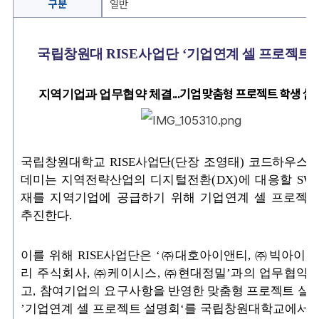
보
구분
일반
기
국립창원대
RISE
사업단
‘
기업연계 셀 프로젝트
‘
기업 맞춤형 프로젝트 학생 실
지역기업과 업무협약 체결...
국립창원대학교
RISE사업단(단장 조영태) 코드하우스
데미는
지역전략산업의
디지털전환(DX)에 대응할 SW
재를 지역기업에 공급하기 위해 기업연계 셀 프
로젝트
추진한다
.
이를 위해
RISE
사업단은
‘㈜
대호아이앤티
, ㈜
빅아이
,
리 주식회사, ㈜케이시스,
㈜현대정밀’과의 업무협약을
고, 참여기업의 요구사
항을 반영한 맞춤형 프로젝트 실
’
기업연계 셀 프로젝트 설명회
‘
를 국립창원대학교에서 