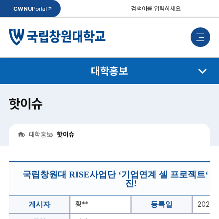
통
CWNU
Portal
합
검
검
색
색
모
바
일
메
뉴
대학홍보
핫이슈
홈
대학홍보
핫이슈
핫
이
국립창원대 RISE사업단 ‘기업연계 셀 프로젝트‘ 
슈
진!
게
시
글
황**
2025. 
게시자
등록일
상
세