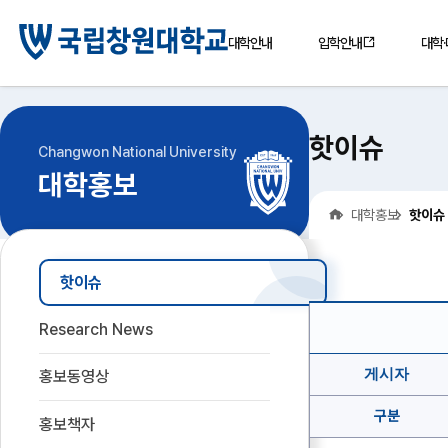
대학안내
입학안내
대학
핫이슈
Changwon National University
대학홍보
홈
대학홍보
핫이슈
핫이슈
핫
이
Research News
슈
게
시
게시자
홍보동영상
글
상
세
구분
보
홍보책자
기