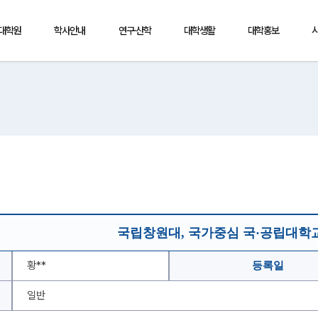
·대학원
학사안내
연구·산학
대학생활
대학홍보
국립창원대, 국가중심 국·공립대학
황**
등록일
일반