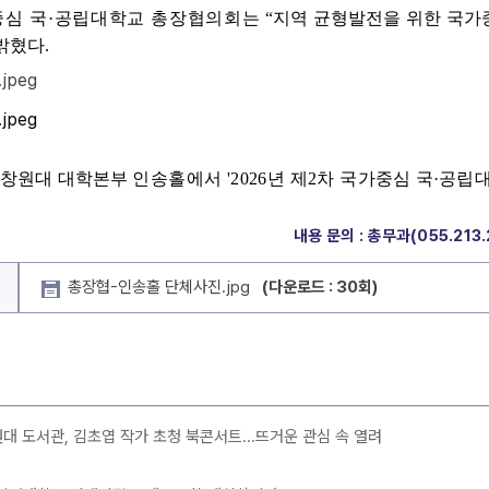
심 국·공립대학교 총장협의회는
“
지역 균형발전을 위한 국가
밝혔다
.
창원대 대학본부
인송홀에서 '2026년 제2차 국
가중심 국·공립
내용 문의 : 총무과(055.213.
총장협-인송홀 단체사진.jpg
(다운로드 : 30회)
대 도서관, 김초엽 작가 초청 북콘서트...뜨거운 관심 속 열려