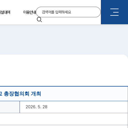
통
시설대여
이용안내
합
검
검
색
색
교 총장협의회 개최
2026. 5. 28