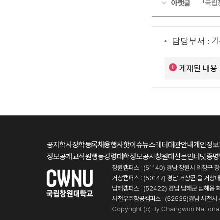
아랫글
「국립
기
담당부서 :
게재된 내용
공지
학사
장학
등록
채용
행사
핫이슈
뉴스레터
대관안내
개인정보
정보공개
교직원행동강령
대학정보공시
창원대신문
인터넷증명
창원캠퍼스 : (51140) 경남 창원시 의창구 
거창캠퍼스 : (50147) 경남 거창군·읍 거창
남해캠퍼스 : (52422) 경남 남해군 남해읍 
사천우주항공캠퍼스 : (52535)경남 사천시
Copyright (c) By Changwon National U