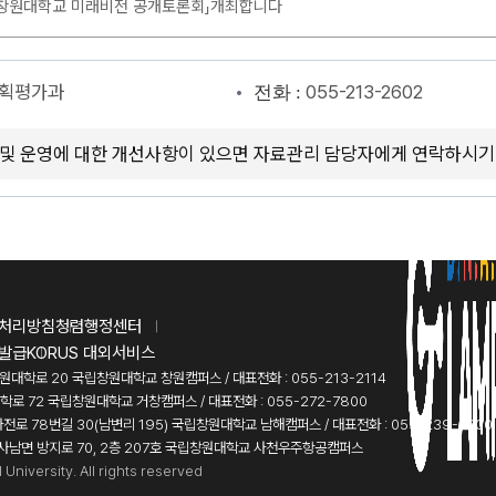
창원대학교 미래비전 공개토론회」개최합니다
획평가과
055-213-2602
전화 :
 및 운영에 대한 개선사항이 있으면 자료관리 담당자에게 연락하시기
처리방침
청렴행정센터
발급
KORUS 대외서비스
창원대학로 20 국립창원대학교 창원캠퍼스 / 대표전화 : 055-213-2114
대학로 72 국립창원대학교 거창캠퍼스 / 대표전화 : 055-272-7800
화전로 78번길 30(남변리 195) 국립창원대학교 남해캠퍼스 / 대표전화 : 055-239-7300
 사남면 방지로 70, 2층 207호 국립창원대학교 사천우주항공캠퍼스
niversity. All rights reserved