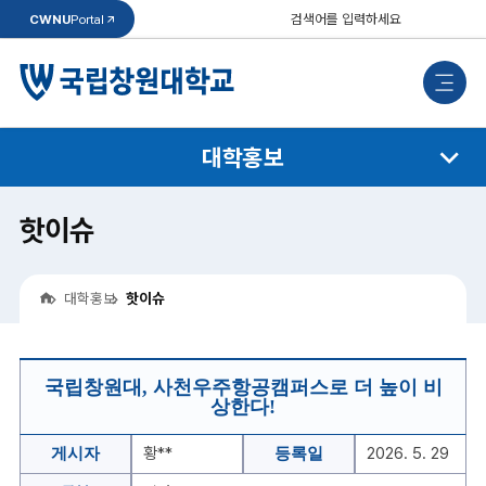
통
CWNU
Portal
합
검
검
색
색
모
바
일
메
뉴
대학홍보
핫이슈
홈
대학홍보
핫이슈
핫
이
국립창원대, 사천우주항공캠퍼스로 더 높이 비
슈
상한다!
게
시
글
황**
2026. 5. 29
게시자
등록일
상
세