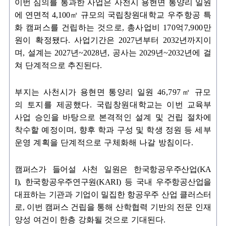
이번 심의를 통과한 사업은 사천시 용현면 통양리 일원
에 연면적
4,100㎡
규모의 국립
창원대학교 우주항공 특
화 캠퍼스를 건립하는 것으로
,
총사업비
170
억
7,900
만
원이 확
정됐다
.
사업기간은
2027
년부터
2032
년까지이
며
,
설계는
2027
년
~2028
년
,
공사는
2029
년
~2032
년에 걸
쳐 단계적으로 추진된다
.
부지는 사천시가 용현면 통양리 일원
46,797㎡
규모
의 토지를 제공했다
.
국립창원
대학
교는 이번 교육부
사업 승인을 바탕으로 본격적인 설계 및 건립 절차에
착수할
예
정이며
,
향후 학과 구성 및 학생 정원 등 세부
운영 계획을 단계적으로 구체화해 나갈 방침이다
.
캠퍼스가 들어설 사천 일원은 한국항공우주산업
(KA
I),
한국항공우주연구원
(KARI)
등 국내
우
주항공산업을
대표하는 기관과 기업이 밀집한 항공우주 산업 클러스터
로
,
이번 캠퍼스 건립
을 통해 산학협력 기반의 전문 인재
양성 여건이 한층 강화될 것으로 기대된다
.