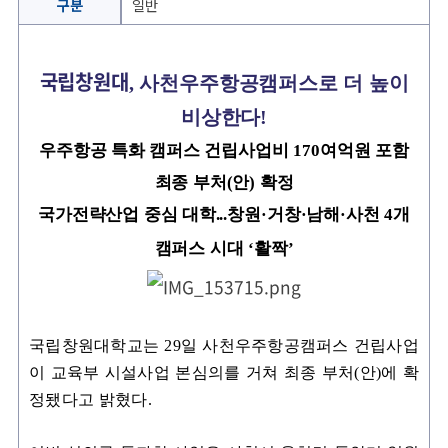
보
구분
일반
기
국립창원대
,
사천우주항공캠퍼스로 더 높이
비상한다
!
우주항공 특화 캠퍼스 건립사업비
170여억원 포함
최종 부처(안
)
확정
국가전략산업 중심 대학...창원·거창·남해·사천
4
개
캠퍼스 시대
‘활짝
’
국립창원대학교는
29
일 사천우주항공캠퍼스 건립사업
이 교육부 시설사업 본심의를 거쳐 최종 부처
(안)에 확
정됐다고 밝혔다.