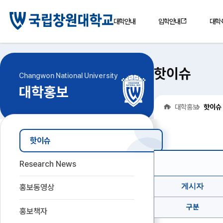
대학안내
입학안내
대학
핫이슈
Changwon National University
대학홍보
홈
대학홍보
핫이슈
핫이슈
핫
이
Research News
슈
게
시
게시자
홍보동영상
글
상
세
구분
보
홍보책자
기