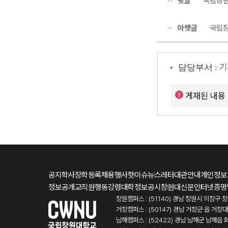
윗글
국립창원대
아랫글
국립창
기
담당부서 :
게재된 내용
공지
학사
장학
등록
채용
행사
핫이슈
뉴스레터
대관안내
개인정보
정보공개
교직원행동강령
대학정보공시
창원대신문
인터넷증명
창원캠퍼스 : (51140) 경남 창원시 의창구 
거창캠퍼스 : (50147) 경남 거창군·읍 거창
남해캠퍼스 : (52422) 경남 남해군 남해읍 