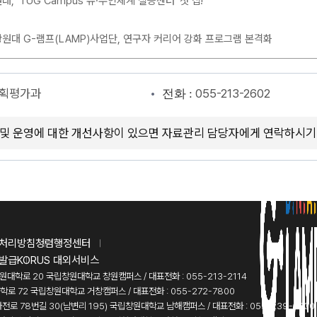
, ‘TUG Campus 유·무인체계 실증센터’ 첫 삽!
원대 G-램프(LAMP)사업단, 연구자 커리어 강화 프로그램 본격화
획평가과
055-213-2602
전화 :
 및 운영에 대한 개선사항이 있으면 자료관리 담당자에게 연락하시기
처리방침
청렴행정센터
발급
KORUS 대외서비스
창원대학로 20 국립창원대학교 창원캠퍼스 / 대표전화 : 055-213-2114
대학로 72 국립창원대학교 거창캠퍼스 / 대표전화 : 055-272-7800
화전로 78번길 30(남변리 195) 국립창원대학교 남해캠퍼스 / 대표전화 : 055-239-7300