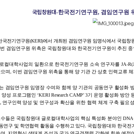
국립창원대
-
한국전기연구원
,
겸임연구원 
한국전기연구원(KERI)에서 개최된 겸임연구원 임명식에서
국립창원
번 겸임연구원 위촉은 국립창원대와 한국전기연구원이 추진 중인
로컬대학사업의 일환으로 한국전기연구원 소속 연구자를
JA-R(J
왔으며
,
이번 겸임연구원 위촉을 통해 양 기관 간 상호 인력교류 
 겸임연구원 임명장 수여와 함께 양 기관의 공동연구 활성화 방
양성 프로그램인 ‘KERI Research CAMP’ 3기 운영 활성화 
, 연구인력 양성
및 연구성과 확산을 위한 협력 체계 구축 필요
교수들은 국립창원대 글로컬대학사업의 핵심 특성화 분야인
DNA
.
동연구 및 학연협력 활동을 수행하고 있다
국립창원대와 한국전기
며, 지역혁신 생태계 조성과 국가 연구경쟁력 강화에 힘쓸 예정이