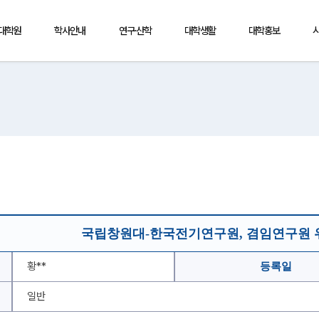
·대학원
학사안내
연구·산학
대학생활
대학홍보
국립창원대-한국전기연구원, 겸임연구원 위
황**
등록일
일반