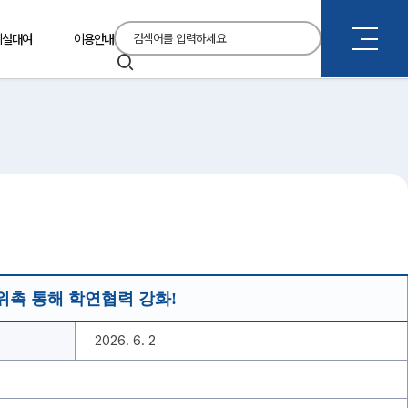
통
시설대여
이용안내
합
검
검
색
색
촉 통해 학연협력 강화!
2026. 6. 2