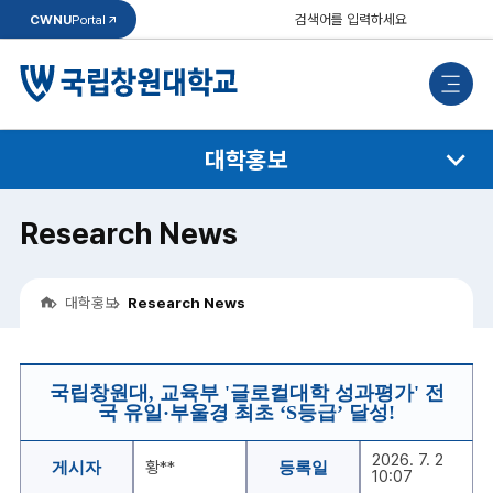
통
CWNU
Portal
합
검
검
색
색
모
바
일
메
뉴
대학홍보
Research News
홈
대학홍보
Research News
Research
News
국립창원대, 교육부 '글로컬대학 성과평가' 전
게
국 유일·부울경 최초 ‘S등급’ 달성!
시
글
상
2026. 7. 2
세
황**
게시자
등록일
10:07
보