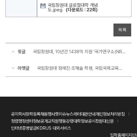
국립창원대 글로컬대학 개념
도.jpeg
(다운로드 : 22회)
목록
윗글
국립창원대, 10년간 1438억 지원 ‘국가연구소(NRL 2.0) 사업’ 최종 선정!
아랫글
국립창원대 정예진·조해솔 학생, 국립국제교육원 ‘대학생 어학연수 장학생’ 선발!
공지
학사
장학
등록
채용
행사
핫이슈
뉴스레터
대관안내
개인정보처리방침
청렴행정센터
정보공개
교직원행동강령
대학정보공시
창원대신문
인터넷증명발급
KORUS 대외서비스
입학홈페이지
단