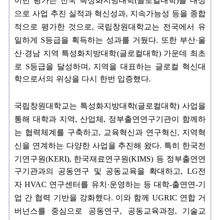
이번 평가는 전국 특성화지방대학
(
글로컬대학
)
을 대상
으로 사업 추진 실적과 혁신성과
,
지속가능성 등을 종합
적으로 평가한 것으로
,
국립창원대학교는 전국에서 유
일하게
S
등급을 획득하는 성과를 거뒀다
.
또한 부산
·
울
산
·
경남 지역 특성화지방대학
(
글로컬대학
)
가운데 최초
로
S
등급을 달성하며
,
지역을 대표하는 글로컬 혁신대
학으로서의 위상을 다시 한번 입증했다
.
국립창원대학교는 특성화지방대학
(
글로컬대학
)
사업을
통해 대학과 지역
,
산업체
,
정부출연연구기관이 함께하
는 협력체계를 구축하고
,
교육혁신과 연구혁신
,
지역혁
신을 연계하는 다양한 사업을 추진해 왔다
.
특히 한국전
기연구원
(KERI),
한국재료연구원
(KIMS)
등 정부출연연
구기관과의 공동연구 및 공동교육을 확대하고
, LG
전
자
HVAC
연구센터를 유치
·
운영하는 등 대학
-
출연연
-
기
업 간 협력 기반을 강화했다
.
이와 함께
UGRIC
연합 거
버넌스를 중심으로 공동연구
,
공동교육과정
,
기술교