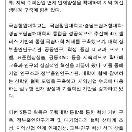
류
,
지역 주력산업 연계 인재양성을 확대하며 지역 혁신
생태계 구축에 힘써 왔다
.
국립창원대학교는 국립창원대학교
·
경남도립거창대학
·
경남도립남해대학의 통합을 성공적으로 추진해
4
개 캠
퍼스 기반의 통합 국립대학 체제를 구축했으며
,
대학
-
정
부출연연구기관 공동연구
,
학생 중심 비교과 프로그
램
,
표준현장실습
,
공동
R&D
등을 지속적으로 확대해
교육과 연구의 실질적인 혁신을 이끌어 왔다
.
이를 통해
기업 연구소와 정부출연연구기관
,
대학이 함께 참여하
는 산학연 협력 모델을 구축하고
,
지역산업 수요에 대응
하는 실무형 인재 양성과 기술혁신 기반을 강화하고 있
다
.
이번
S
등급 획득은 국립대학 통합을 통한 혁신 기반 구
축
,
정부출연연구기관 및 대기업과의 협력 생태계 조
성
,
지역산업 연계 인재양성
,
교육
·
연구 혁신 성과 창출