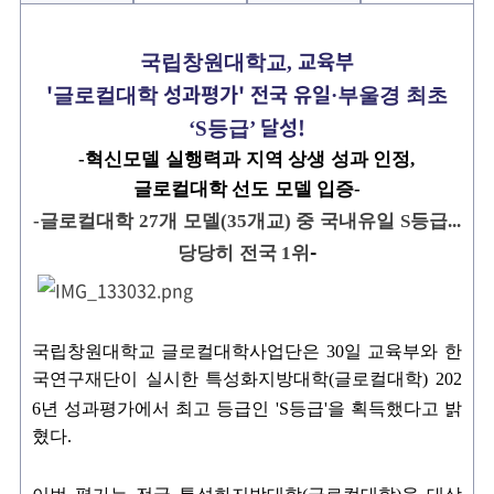
기
교육부
국립창원대학교
,
'
성과평가'
전국 유일
글로컬대학
·부울경 최초
달성!
‘S등급’
-
혁신모델 실행력과 지역 상생 성과 인정,
글로컬대학 선도 모델 입증-
-
글로컬대학
27
개 모델
(35
개교
)
중 국내유일
S
등급
...
-
당당히
전국
1
위
국립창원대학교 글로컬대학사업단은 30일 교육부와 한
국연구재단이 실시한 특성화지방대학
(
글로컬대학
) 202
6
년 성과평가에서 최고 등급인
'S
등급
'
을 획득했다고 밝
혔다
.