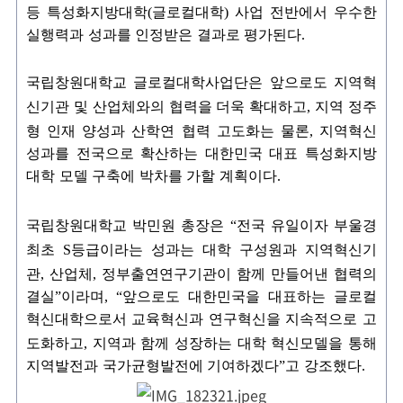
등 특성화지방대학
(
글로컬대학
)
사업 전반에서 우수한
실행력과 성과를 인정받은 결과로 평가된다
.
국립창원대학교 글로컬대학사업단은 앞으로도 지역혁
신기관 및 산업체와의 협력을 더욱 확대하고
,
지역 정주
형 인재 양성과 산학연 협력 고도화는 물론
,
지역혁신
성과를 전국으로 확산하는 대한민국 대표 특성화지방
대학 모델 구축에 박차를 가할 계획이다
.
국립창원대학교 박민원 총장은
“
전국 유일이자 부울경
최초
S
등급이라는 성과는 대학 구성원과 지역혁신기
관
,
산업체
,
정부출연연구기관이 함께 만들어낸 협력의
결실
”
이라며
, “
앞으로도 대한민국을 대표하는 글로컬
혁신대학으로서 교육혁신과 연구혁신을 지속적으로 고
도화하고
,
지역과 함께 성장하는 대학 혁신모델을 통해
지역발전과 국가균형발전에 기여하겠다
”
고 강조했다
.