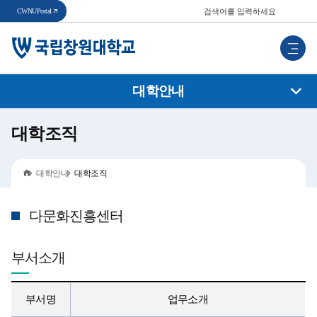
통
CWNU
Portal
합
검
검
색
모
색
바
일
메
대학안내
뉴
대학조직
홈
대학안내
대학조직
다문화진흥센터
부서소개
부서명
업무소개