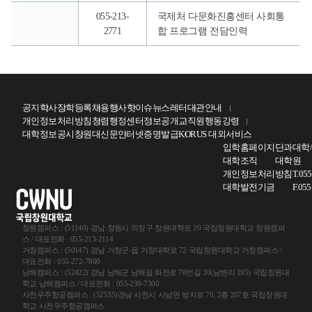
055-213-
국제처 다문화진흥센터 사회통
2771
합 프로그램 전담인력
공지
학사
장학
등록
채용
행사
핫이슈
뉴스레터
대관안내
개인정보처리방침
청렴행정센터
정보공개
교직원행동강령
대학정보공시
창원대신문
인터넷증명발급
KORUS 대외서비스
입학홈페이지
단과대학
대학조직
대학원
개인정보처리방침
T.05
대학발전기금
F.05
창원캠퍼스 : (51140) 경남 창원시 의창구 창원대학로 20 국립창원대학교 창원캠퍼
스 / 대표전화 : 055-213-2114
거창캠퍼스 : (50147) 경남 거창군·읍 거창대학로 72 국립창원대학교 거창캠퍼스 /
대표전화 : 055-272-7800
남해캠퍼스 : (52422) 경남 남해군 남해읍 화전로 78번길 30(남변리 195) 국립창원대
학교 남해캠퍼스 / 대표전화 : 055-239-7300
사천우주항공캠퍼스 : (52535)경남 사천시 사남면 방지로 70, 2층 207호 국립창원대
학교 사천우주항공캠퍼스