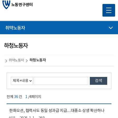
노동연구센터
취약노동자
하청노동자
하청노동자
취약노동자
검색
전체
36
건
1
/4페이지
한화오션, 협력사도 동일 성과급 지급…대중소 상생 확산하나