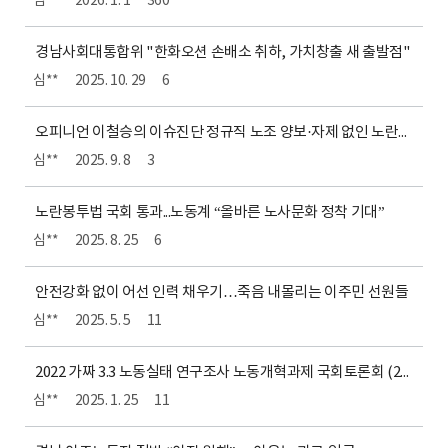
심**
2026. 1. 1
360
경남사회대통합위 "한화오션 손배소 취하, 가치창출 새 출발점"
심**
2025. 10. 29
6
오피니언 이철승의 이슈진단 정규직 노조 양보·자제 없인 노란봉투법 작동 않는다
심**
2025. 9. 8
3
노란봉투법 국회 통과...노동계 “올바른 노사문화 정착 기대”
심**
2025. 8. 25
6
안전강화 없이 어선 인력 채우기…죽음 내몰리는 이주민 선원들
심**
2025. 5. 5
11
2022 가짜 3.3 노동실태 연구조사 노동개혁과제 국회토론회 (2023.01.17.)
심**
2025. 1. 25
11