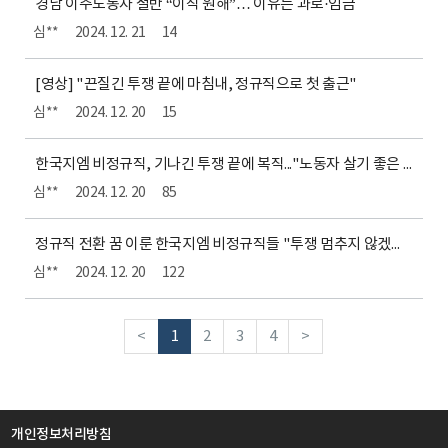
경남 이주노동자 절반 “이직 원해”… 이유는 과로·임금
심**
2024. 12. 21
14
[영상] "끈질긴 투쟁 끝에 마침내, 정규직으로 첫 출근"
심**
2024. 12. 20
15
한국지엠 비정규직, 기나긴 투쟁 끝에 복직..."노동자 살기 좋은 세상 오기를"
심**
2024. 12. 20
85
정규직 전환 꿈 이룬 한국지엠 비정규직들 "투쟁 멈추지 않겠다''
심**
2024. 12. 20
122
<
1
2
3
4
>
개인정보처리방침