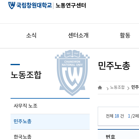
노동연구센터
소식
센터소개
활동
민주노총
노동조합
민주
노동조합
사무직 노조
전체
18
건
1
/2
민주노총
한국노총
번호