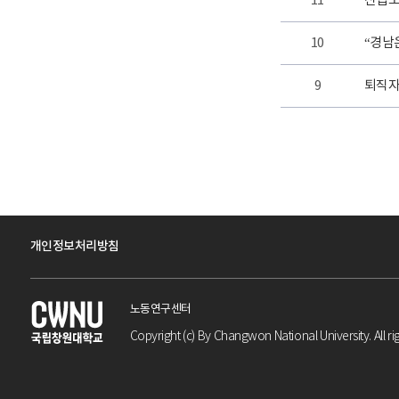
11
산업도
10
“경남
9
퇴직자
개인정보처리방침
노동연구센터
Copyright (c) By Changwon National University. All ri