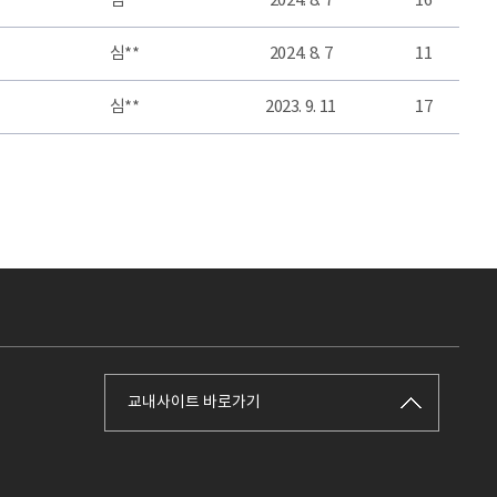
심**
2024. 8. 7
16
심**
2024. 8. 7
11
심**
2023. 9. 11
17
교내사이트 바로가기