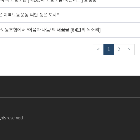
시의 노동조합 [제163차 노동포럼-북콘서트] 동영상
은 지역노동운동 씨앗 품은 도시”
노동조합에서 ‘이음과 나눔’의 새꿈을 [6411의 목소리]
<
1
2
>
ghts reserved