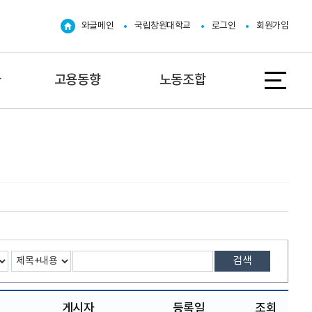
와글메인
국립창원대학교
로그인
회원가입
자
고용동향
노동조합
검색
게시자
등록일
조회