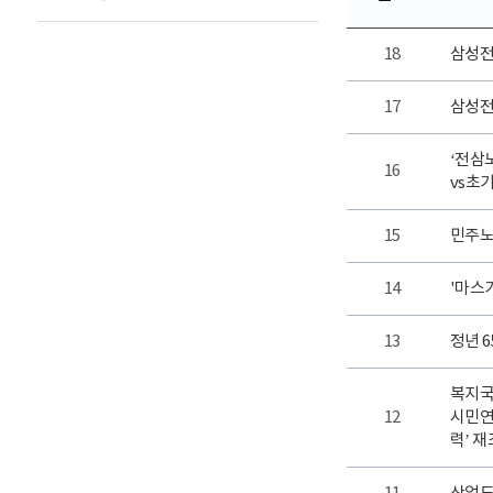
18
삼성전
17
삼성전
‘전삼
16
vs초
15
민주노
14
'마스가
13
정년 
복지국
12
시민연
력’ 