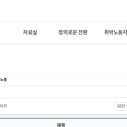
자료실
정의로운 전환
취약노동
노총
페이지
제목