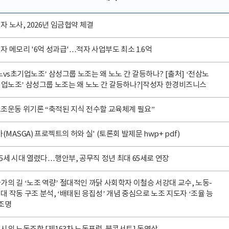
자 노사, 2026년 임금협약 체결
자 메모리 '6억 성과급'…적자 사업부도 최소 1.6억
노vs초기업노조’ 삼성그룹 노조는 왜 노노 간 갈등하나? [출처] ‘전삼노
기업노조’ 삼성그룹 노조는 왜 노노 간 갈등하나?|작성자 한경비즈니스
조운동 위기론 “축적된 지식 전수할 교육체계 필요”
(MASGA) 프로젝트의 허와 실' (토론회 발제문 hwp+ pdf)
65세 시대 열렸다…행안부, 공무직 정년 최대 65세로 연장
가의 길 ‘노조 역량’ 절대적인 까닭 사회학자 이철승 서강대 교수, 노동-
대 작동 구조 분석, ‘배태된 응집성’ 개념 중심으로 노조 지도자 ‘조율 능
재조명