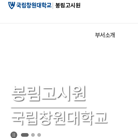
메
봉림고시원
인
콘
텐
츠
부서소개
바
로
가
기
봉림고시원
국립창원대학교