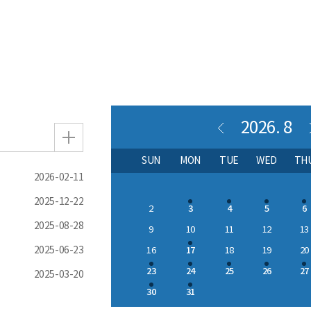
2026.
8
SUN
MON
TUE
WED
TH
2026-02-11
2025-12-22
3
4
5
6
2
2025-08-28
9
10
11
12
13
2025-06-23
17
16
18
19
20
23
24
25
26
27
2025-03-20
30
31