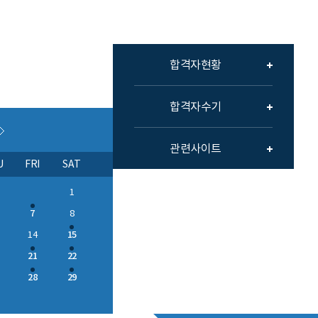
합격자현황
합격자수기
관련사이트
U
FRI
SAT
1
7
8
15
14
21
22
28
29