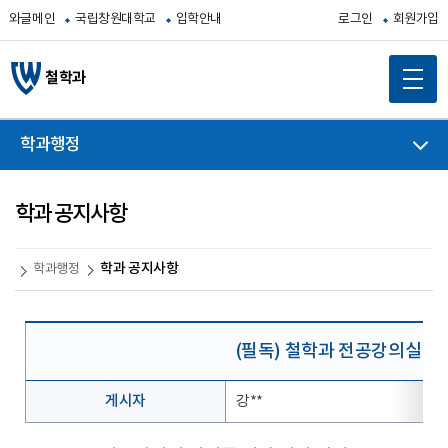
와글메인
국립창원대학교
입학안내
로그인
회원가입
철학과
학과행정
학과 공지사항
학과 공지사항
학과행정
(필독) 철학과 전공강의실 대
게시자
강**