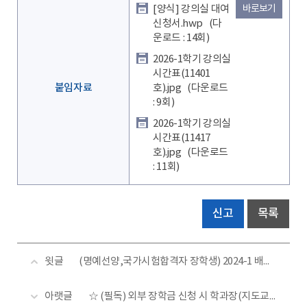
[양식] 강의실 대여
바로보기
신청서.hwp
(다
운로드 : 14회)
2026-1학기 강의실
시간표(11401
붙임자료
호).jpg
(다운로드
: 9회)
2026-1학기 강의실
시간표(11417
호).jpg
(다운로드
: 11회)
신고
목록
윗글
(명예선양,국가시험합격자 장학생) 2024-1 배정외 비감면 장학생 신청 안내
아랫글
☆ (필독) 외부 장학금 신청 시 학과장(지도교수) 추천서 발급 안내 (방법 수정: 8월 11일~)