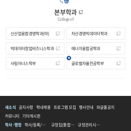
본부학과
College of
신산업융합경영학과(야)
자산경영빅데이터학과
빅데이터창업비즈니스학과
에너지융합공학과
사림아너스학부
글로벌자율전공학부
새소식
공지사항
학내채용
프로그램 모집
행사안내
와글홈공지
커뮤니티
기타게시판
학사·행정
학사/등록/장학
규정집(통합 전)
규정관리시스템(통합 후)