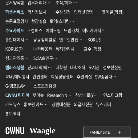
문서양식함
업무처리매뉴얼
조직/학과 영문명 가이드
학생서비스
학사정보시스템
수강신청
인터넷증명발급
웹메일(학생)
논문표절검사
현장실습
토익(스피킹)할인
주요사이트
e-캠퍼스
이뤄드림
드림캐치
메이커아지트
통합대여시스템
공동장비활용
연구실안전관리
KORUS
KORUS(대외서비스)
나라배움터
특허관리시스템
교수·학생 교육지원 통합플랫폼
성과관리통합시스템(IPMS)
SciVal(연구성과분석솔루션)
캠퍼스생활
단과대학/학과/학부
대학원
대학조직
도서관
정보전산원
교내/해외봉사
인권센터
학생상담센터
후원의집
SW중심대학사업단
G-램프(LAMP)사업단
스포츠진흥원
CWNU 미디어
핫이슈
Research News
창창대로(YouTube)
인스타그램
카드뉴스
홍보원 카드뉴스
창원대신문
와글사진관
뉴스레터
홍보책자
Waagle
FAMILY SITE