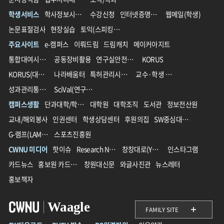
학생서비스
학사정보시스템
수강신청
인터넷증명발급
웹메일(학생)
논문표절검사
현장실습
토익(스피킹)할인
주요사이트
e-캠퍼스
이뤄드림
드림캐치
메이커아지트
통합대여시스템
공동장비활용
연구실안전관리
KORUS
KORUS(대외서비스)
나라배움터
특허관리시스템
교수·학생 교육지원 통합플랫폼
성과관리통합시스템(IPMS)
SciVal(연구성과분석솔루션)
캠퍼스생활
단과대학/학과/학부
대학원
대학조직
도서관
정보전산원
교내/해외봉사
인권센터
학생상담센터
후원의집
SW중심대학사업단
G-램프(LAMP)사업단
스포츠진흥원
CWNU 미디어
핫이슈
Research News
창창대로(YouTube)
인스타그램
카드뉴스
홍보원 카드뉴스
창원대신문
와글사진관
뉴스레터
홍보책자
Waagle
FAMILY SITE