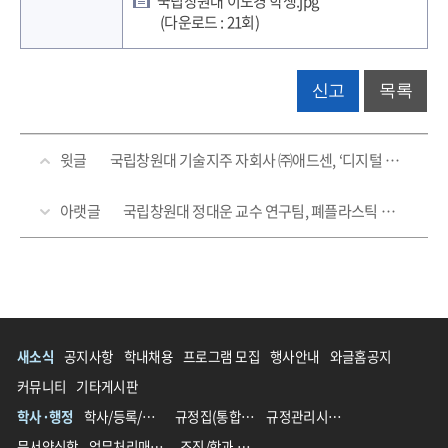
국립창원대 이도경 학생.jpg
(다운로드 : 21회)
신고
목록
윗글
국립창원대 기술지주 자회사 ㈜애드센, ‘디지털 혁신 챌린지 지원사업 2단계’ 선정!
아랫글
국립창원대 정대운 교수 연구팀, 폐플라스틱 활용 기술사업화 ‘성큼’
새소식
공지사항
학내채용
프로그램 모집
행사안내
와글홈공지
커뮤니티
기타게시판
학사·행정
학사/등록/장학
규정집(통합 전)
규정관리시스템(통합 후)
문서양식함
업무처리매뉴얼
조직/학과 영문명 가이드