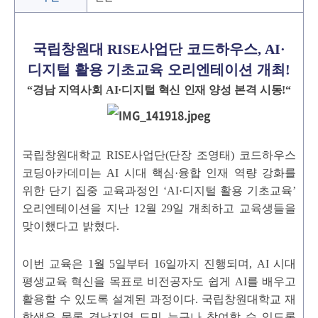
국립창원대
RISE
사업단 코드하우스
, AI·
디지털 활용 기초교육 오리엔테이션 개최
!
“
경남 지역사회
AI·
디지털 혁신 인재 양성 본격 시동
!“
국립창원대학교
RISE
사업단
(
단장 조영태
)
코드하우스
코딩아카데미는
AI
시대 핵심
·
융합 인재 역량 강화를
위한 단기 집중 교육과정인
‘AI·
디지털 활용 기초교육
’
오리엔테이션을 지난
12
월
29
일 개최하고 교육생들을
맞이했다고 밝혔다
.
이번 교육은
1
월
5
일부터
16
일까지 진행되며
, AI
시대
평생교육 혁신을 목표로 비전공자도 쉽게
AI
를 배우고
활용할 수 있도록 설계된 과정이다
.
국립창원대학교 재
학생은 물론 경남지역 도민 누구나 참여할 수 있도록