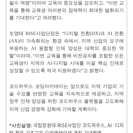
필수 역량
”
이라며 교육의 중요성을 강조하고
, “
이번 교
육을 통해 교육생 여러분의 잠재력이 최대한 발휘되기
를 기대한다
”
고 격려했다
.
조영태
RISE
사업단장은
“
디지털 전환
(DX)
과
AI
전환
(AX)
이 가속화되는 환경 속에서
,
지역 산업의 요구에
부응하는
AI
융합형 인재 양성은 대학의 중요한 역
할
”
이라며
, “
이번 교육을 통해 비전공자를 포함한 모든
교육생이 지역의
AI·
디지털 시대를 이끌 핵심 인재로
성장할 수 있도록 적극 지원하겠다
”
고 밝혔다
.
코드하우스 코딩아카데미는 앞으로도 지역 기업의 기
술 수요를 반영한 교육을 지속적으로 제공하고
,
지역
정주 인재 양성을 위한 코드하우스 플랫폼을 고도화해
.
지역 산업 경쟁력 강화에 기여할 계획이다
국립창원대 RISE사업단 코드하우스, AI·디지
*
사진설명
:
털 활용 기초교육 오리엔테이션 개최 기념촬영