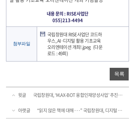
내용 문의 : RISE사업단
055)213-4494
국립창원대 RISE사업단 코드하
우스, AI·디지털 활용 기초교육
첨부파일
오리엔테이션 개최!.jpeg
(다운
로드 : 49회)
목록
윗글
국립창원대, ‘M.AX-BOT 융합인재양성사업’ 추진위원회 발족!
아랫글
“읽지 않은 책에 대해···” 국립창원대, 디지털 시대 독서 의미 재조명