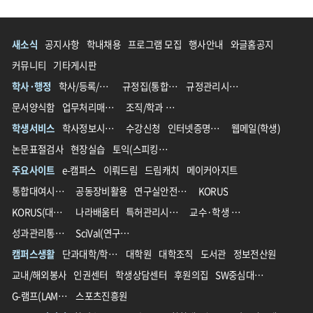
새소식
공지사항
학내채용
프로그램 모집
행사안내
와글홈공지
커뮤니티
기타게시판
학사·행정
학사/등록/장학
규정집(통합 전)
규정관리시스템(통합 후)
문서양식함
업무처리매뉴얼
조직/학과 영문명 가이드
학생서비스
학사정보시스템
수강신청
인터넷증명발급
웹메일(학생)
논문표절검사
현장실습
토익(스피킹)할인
주요사이트
e-캠퍼스
이뤄드림
드림캐치
메이커아지트
통합대여시스템
공동장비활용
연구실안전관리
KORUS
KORUS(대외서비스)
나라배움터
특허관리시스템
교수·학생 교육지원 통합플랫폼
성과관리통합시스템(IPMS)
SciVal(연구성과분석솔루션)
캠퍼스생활
단과대학/학과/학부
대학원
대학조직
도서관
정보전산원
교내/해외봉사
인권센터
학생상담센터
후원의집
SW중심대학사업단
G-램프(LAMP)사업단
스포츠진흥원