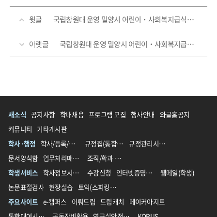
윗글
국립창원대 운영 밀양시 어린이‧사회복지급식관리지원센터, ‘2026 상반기 운영위원회’ 개최
아랫글
국립창원대 운영 밀양시 어린이‧사회복지급식관리지원센터, ‘2026년 부모 현장 참관 프로그램 및 부모 대상 교육’ 실시
새소식
공지사항
학내채용
프로그램 모집
행사안내
와글홈공지
커뮤니티
기타게시판
학사·행정
학사/등록/장학
규정집(통합 전)
규정관리시스템(통합 후)
문서양식함
업무처리매뉴얼
조직/학과 영문명 가이드
학생서비스
학사정보시스템
수강신청
인터넷증명발급
웹메일(학생)
논문표절검사
현장실습
토익(스피킹)할인
주요사이트
e-캠퍼스
이뤄드림
드림캐치
메이커아지트
통합대여시스템
공동장비활용
연구실안전관리
KORUS