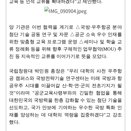
교육 등 인적 교류를 확대하겠다
”
고 제안했다
.
양 기관은 이번 협력을 계기로
△
국방
·
우주항공 분야
첨단 기술 공동 연구 및 자문
△
공군 소속 우수 인재를
위한 맞춤형 교육 프로그램 운영
△
세미나 및 학술 교
류 정
례화 등을 위해 향후 구체적인 업무협약
(MOU)
추
진 등 지속적인 교류를 이어가기로 뜻을 모았다
.
국립창원대 박민원 총장은
"
우리 대학의 사천 우주항
공 캠퍼스와 국방전략기술 연구센
터는 미래 국방과 항
공우주 시대를 이끌어갈 산
·
학
·
연
·
군의 전초기지가 될
것
"
이라며
"
공군교육사령부와의 긴밀한 협업을 통해
대한민국의 국방력을 한층 강화할 수 있는 첨단 기술을
선도하고
,
국가 안보에 기여하는 우수한 국방 특화 인
재를 양성하는 데 대학의 역량을 집중하겠다
"
고 강조
했다
.