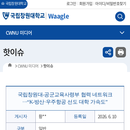
회원가입
아이디/비밀번호찾기
로그인
국립창원대학교
Waagle
CWNU 미디어
핫이슈
CWNU 미디어
핫이슈
국립창원대-공군교육사령부 협력 네트워크
···“K-방산·우주항공 선도 대학 가속도”
황**
2026. 6. 10
게시자
등록일
구분
일반