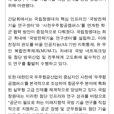
위해 마련됐다
.
간담회에서는 국립창원대의 핵심 인프라인
‘
국방전략
기술 연구센터
’
와
‘
사천우주항공캠
퍼스
’
를 연계한 학
·
군 협력 방안이 중점적으로 다뤄졌다
.
국립창원대는 최
근 학내에
‘
국방전략기술 연구센터
'
를 설립하고
,
미래
전장의 판도를 바꿀 인공지능
(AI)
기반 지휘
통제
,
유
·
무
인 복합전투체계
(MUM-T),
차세대 국방 네트워크망
등 첨단 방위산업 및 전투체계 고도화에 필수적인 선
도 연구를 활발히 수행하고 있다
.
또한 대한민국 우주항공산업의 중심지인 사천에
'
우주항
공캠퍼스
'
를 본격적으로 조성하며
항공
우주 분야
에 특화
된 실무형 고급 인재를 체계적으로 양성하고 있다
.
국립
창원대는 이러한
첨
단 인프라와 연구 성과를 바탕으로
“
공군이 필요로 하는 미래지향적 국방 기술
연구를
직접
적으로 지원하고
,
공군 장병 및 군무원들의 첨단 기술