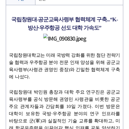
국립창원대
-
공군교육사령부 협력체계 구축...
“K-
방산
·
우주항공 선도 대학 가속도
”
국립창원대학교는 미래 국방력 강화를 위한 첨단 전략기
술 협력과 우주항공
분야 전문 인재 양성을 위해 공군교
육사령부
(
사령관 권영민 중장
)
와 긴밀한 협력체계 구축
에 나섰다
.
국립창원대 박민원 총장과 대학 주요 연구진은 공군교
육사령부를 공식 방문해 권영민
사령관을 비롯한 공군
주요 관계자들과 간담회를
10
일 가졌다
.
이번 방문은
대학이 보
유한 국방
·
우주항공 분야의 연구 인프라를
바탕으로 군
(
軍
)
과 실질적인 기술 교류를 확대하고
,
미
래 항공우주력을 이끌어갈 핵심 인재를 공동 양성하기