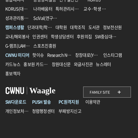
KORUS(대외서비스)
나라배움터
특허관리시스템
교수·학생 교육지원 통합플랫폼
성과관리통합시스템(IPMS)
SciVal(연구성과분석솔루션)
캠퍼스생활
단과대학/학과/학부
대학원
대학조직
도서관
정보전산원
교내/해외봉사
인권센터
학생상담센터
후원의집
SW중심대학사업단
G-램프(LAMP)사업단
스포츠진흥원
CWNU 미디어
핫이슈
Research News
창창대로(YouTube)
인스타그램
카드뉴스
홍보원 카드뉴스
창원대신문
와글사진관
뉴스레터
홍보책자
Waagle
FAMILY SITE
SW다운로드
PUSH 발송
PC원격지원
이용약관
개인정보처리방침
청렴행정센터
부패방지신고