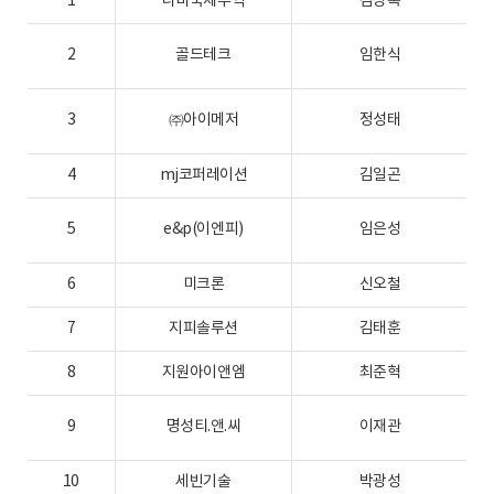
1
나비국제무역
김상록
2
골드테크
임한식
3
㈜아이메저
정성태
4
mj코퍼레이션
김일곤
5
e&p(이엔피)
임은성
6
미크론
신오철
7
지피솔루션
김태훈
8
지원아이앤엠
최준혁
9
명성티.앤.씨
이재관
10
세빈기술
박광성
2