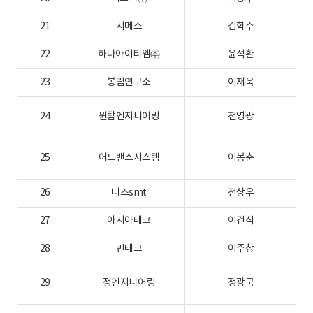
21
시메스
김학주
2
22
하나아이티엠㈜
윤석환
2
23
봉림연구소
이재욱
2
24
원탑엔지니어링
전영광
2
25
어드밴스시스템
이봉춘
20
26
니즈smt
전상우
2
27
아시아테크
이건식
2
28
민테크
이주창
2
29
정엔지니어링
정광국
2