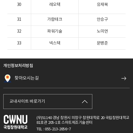
30
레오텍
유재복
2
31
가람테크
안승구
2
32
파워기술
노미연
2
33
넥스텍
문병준
2
개인정보처리방침
찾아오시는길
교내사이트 바로가기
(우)51140 경남 창원시 의창구 창원대학로 20 국립창원대학교
81호관 205-1호 스마트제조기술센터
TEL : 055-213-2856~7