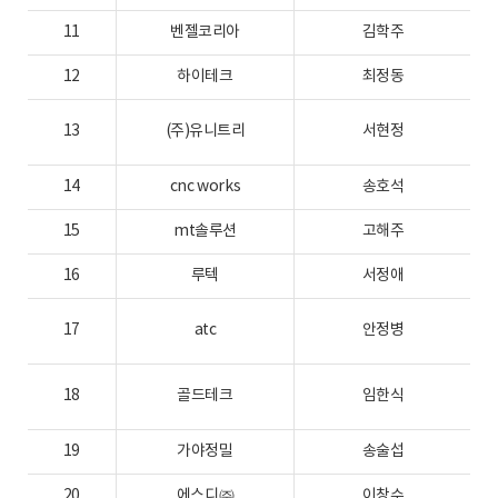
11
벤젤코리아
김학주
2
12
하이테크
최정동
2
13
(주)유니트리
서현정
2
14
cnc works
송호석
2
15
mt솔루션
고해주
2
16
루텍
서정애
2
17
atc
안정병
2
18
골드테크
임한식
2
19
가야정밀
송술섭
2
20
에스디㈜
이창수
2