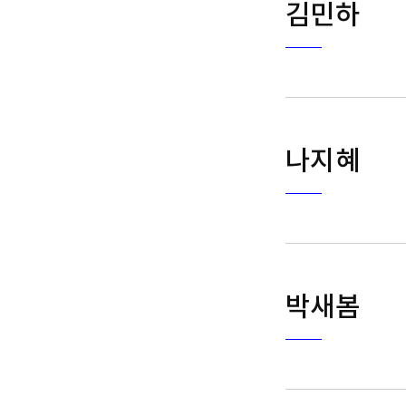
김민하
나지혜
박새봄