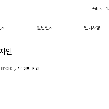
산업디자인학
전시
일반전시
안내사항
자인
시각정보디자인
4 BEYOND