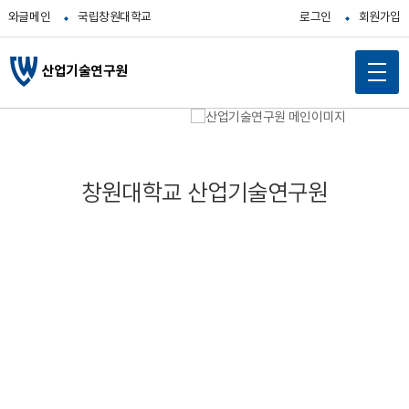
와글메인
국립창원대학교
로그인
회원가입
산업기술연구원
메
인
콘
텐
창원대학교 산업기술연구원
츠
바
로
가
기