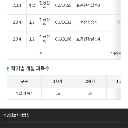
전공선
2,3.4
계절
CUA0165
표준현장실습3
Co
택
전공선
2.3.4
1,2
CUA0132
현장실습4
Field 
택
전공선
2.3.4
1,2
CUA0166
표준현장실습4
Co
택
계
44과목
학기별 개설 과목수
구분
1학기
2학기
1,2학
개설 과목수
16
18
6
개인정보처리방침