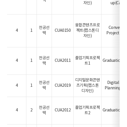
택
자인)
up(Capst
융합콘텐츠프로
전공선
Converge
4
1
CUA0150
젝트(캡스톤디
택
Project(Ca
자인)
전공선
졸업기획프로젝
4
1
CUA2011
Graduation p
택
트1
디지털문화콘텐
전공선
Digital Cul
4
1
CUA2019
츠기획(캡스톤
택
Planning(Ca
디자인)
전공선
졸업기획프로젝
4
2
CUA2012
Graduation p
택
트2