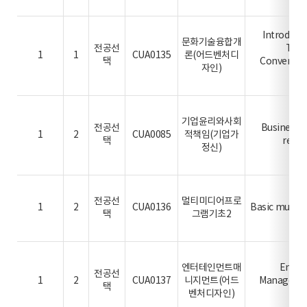
Introducti
문화기술융합개
전공선
Tech
1
1
CUA0135
론(어드벤처디
택
Convergen
자인)
De
기업윤리와사회
전공선
Business e
1
2
CUA0085
적책임(기업가
택
respo
정신)
전공선
멀티미디어프로
1
2
CUA0136
Basic multi
택
그램기초2
엔터테인먼트매
Enter
전공선
1
2
CUA0137
니지먼트(어드
Managemen
택
벤처디자인)
De