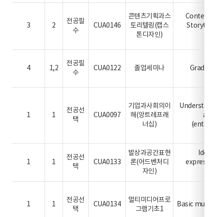
콘텐츠기획과스
Contents 
전공필
3
2
CUA0146
토리텔링(캡스
Storytell
수
톤디자인)
de
전공필
4
1,2
CUA0122
졸업세미나
Graduat
수
기업과사회의이
Understandi
전공선
1
1
CUA0097
해(앙트레프래
and 
택
너십)
(entrep
발상과공간표현
Idea 
전공선
1
1
CUA0133
론(어드벤처디
expressio
택
자인)
De
전공선
멀티미디어프로
1
1
CUA0134
Basic multi
택
그램기초1