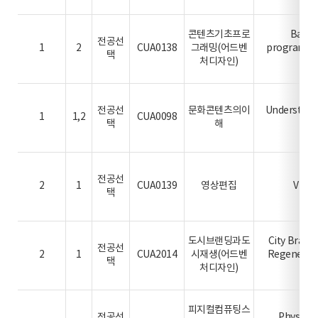
콘텐츠기초프로
Basic
전공선
1
2
CUA0138
그래밍(어드벤
programmi
택
처디자인)
De
전공선
문화콘텐츠의이
Understandi
1
1,2
CUA0098
택
해
Co
전공선
2
1
CUA0139
영상편집
Vidua
택
도시브랜딩과도
City Brand
전공선
2
1
CUA2014
시재생(어드벤
Regenerat
택
처디자인)
De
피지컬컴퓨팅스
전공선
Physica