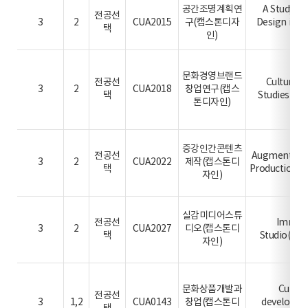
공간조명계획연
A Study on
전공선
3
2
CUA2015
구(캡스톤디자
Design in 
택
인)
de
문화경영브랜드
전공선
Cultural
3
2
CUA2018
창업연구(캡스
택
Studies(Ca
톤디자인)
증강인간콘텐츠
전공선
Augmented 
3
2
CUA2022
제작(캡스톤디
택
Production(C
자인)
실감미디어스튜
전공선
Immers
3
2
CUA2027
디오(캡스톤디
택
Studio(Cap
자인)
문화상품개발과
Cultur
전공선
3
1,2
CUA0143
창업(캡스톤디
developme