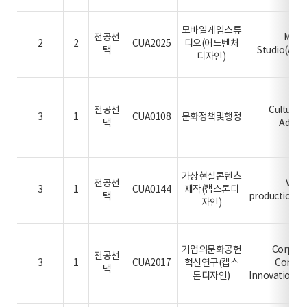
모바일게임스튜
전공선
Mobi
2
2
CUA2025
디오(어드벤처
택
Studio(Adv
디자인)
전공선
Cultural 
3
1
CUA0108
문화정책및행정
택
Admin
가상현실콘텐츠
전공선
VR c
3
1
CUA0144
제작(캡스톤디
택
production(C
자인)
기업의문화공헌
Corpora
전공선
3
1
CUA2017
혁신연구(캡스
Contri
택
톤디자인)
Innovation(C