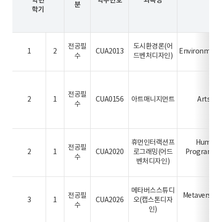
학년
학수번호
과목명
분
학기
U
전공필
도시환경론(어
1
2
CUA2013
Environment
수
드벤처디자인)
De
전공필
2
1
CUA0156
아트매니지먼트
Arts M
수
휴먼인터랙션프
Human I
전공필
2
1
CUA2020
로그래밍(어드
Programmi
수
벤처디자인)
De
메타버스스튜디
전공필
Metaverse S
3
1
CUA2026
오(캡스톤디자
수
de
인)