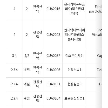
전시기획포트폴
전공선
Exhibiti
4
2
CUA2016
리오(캡스톤디
택
portfolio(C
자인)
인터랙티브데이
Intera
전공선
4
2
CUA2023
터시각화(캡스
Visualiza
택
톤디자인)
de
전공선
3.4
1,2
CUA0037
캡스톤디자인
Capsto
택
전공선
2.3.4
계절
CUA0096
현장실습1
FieldP
택
전공선
2.3.4
계절
CUA0131
현장실습3
Field 
택
전공선
2.3.4
계절
CUA0164
표준현장실습1
Co
택