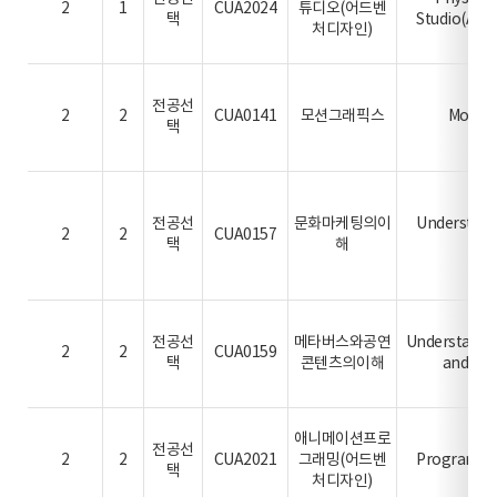
2
1
CUA2024
튜디오(어드벤
택
Studio(Adv
처디자인)
전공선
2
2
CUA0141
모션그래픽스
Motion
택
전공선
문화마케팅의이
Understand
2
2
CUA0157
택
해
Mar
전공선
메타버스와공연
Understandi
2
2
CUA0159
택
콘텐츠의이해
and Liv
애니메이션프로
Ani
전공선
2
2
CUA2021
그래밍(어드벤
Programmi
택
처디자인)
De