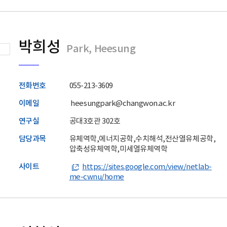
박희성
Park, Heesung
전화번호
055-213-3609
이메일
heesungpark@changwon.ac.kr
연구실
공대3호관 302호
담당과목
유체역학,에너지공학,수치해석,전산열유체공학,
압축성유체역학,미세열유체역학
사이트
https://sites.google.com/view/netlab-
me-cwnu/home