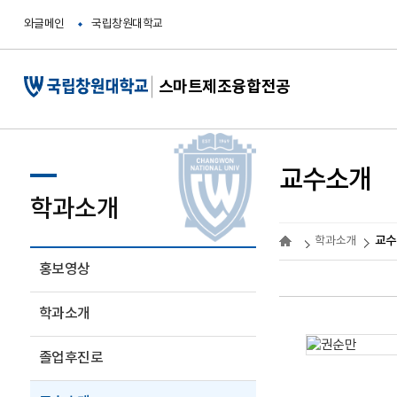
와글메인
국립창원대학교
스마트제조융합전공
교수소개
학과소개
교수
학과소개
홍보영상
학과소개
졸업후진로