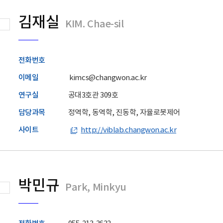
김재실
KIM. Chae-sil
전화번호
이메일
kimcs@changwon.ac.kr
연구실
공대3호관 309호
담당과목
정역학, 동역학, 진동학, 자율로봇제어
사이트
http://viblab.changwon.ac.kr
박민규
Park, Minkyu