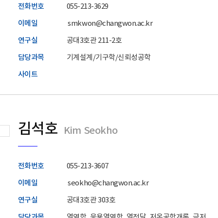
전화번호
055-213-3629
이메일
smkwon@changwon.ac.kr
연구실
공대3호관 211-2호
담당과목
기계설계/기구학/신뢰성공학
사이트
김석호
Kim Seokho
전화번호
055-213-3607
이메일
seokho@changwon.ac.kr
연구실
공대3호관 303호
담당과목
열역학, 응용열역학, 열전달, 저온공학개론, 극저