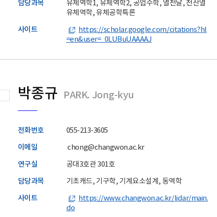
담당과목
유체역학1, 유체역학2, 공업수학, 열전달, 전산열
유체역학, 유체공학특론
사이트
https://scholar.google.com/citations?hl
=en&user=_0LUBuUAAAAJ
박종규
PARK. Jong-kyu
전화번호
055-213-3605
이메일
chong@changwon.ac.kr
연구실
공대3호관 301호
담당과목
기초캐드, 기구학, 기계요소설계, 동역학
사이트
https://www.changwon.ac.kr/lidar/main.
do