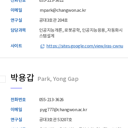
전화번호
055-213-3622
이메일
mpark@changwon.ac.kr
연구실
공대3호관 204호
담당과목
인공지능개론, 로봇공학, 인공지능응용, 자동화시
스템설계
사이트
https://sites.google.com/view/iras-cwnu
박용갑
Park, Yong Gap
전화번호
055-213-3626
이메일
pyg777@changwon.ac.kr
연구실
공대3호관 53207호