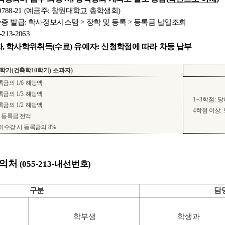
5-0788-21 (예금주: 창원대학교 총학생회)
발급: 학사정보시스템 > 장학 및 등록 > 등록금 납입조회
13-2063
, 학사학위취득(수료) 유예자: 신청학점에 따라 차등 납부
학기
(
건축학
10
학기
)
초과자
)
록금의
1/6
해당액
록금의
1/3
해당액
1~3
학점
:
당
록금의
1/2
해당액
4
학점 이상
:
 등록금 전액
미수강 시 등록금의
8%
문의처
(055-213-내선번호)
구분
담
학부생
학생과