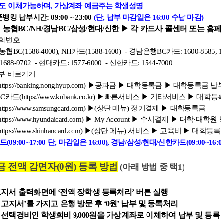
 이체가능하며, 가상계좌 예금주는 학생성명
납부시간: 09:00 ~ 23:00
(단, 납부 마감일은 16:00 수납 마감)
 농협BC/NH/경남BC/삼성/현대/신한 ▶ 각 카드사 콜센터 또는 홈
화번호
1588-4000), NH카드(1588-1600)
- 경남은행BC카드: 1600-8585, 1
1688-9702
- 현대카드: 1577-6000 - 신한카드: 1544-7000
부 바로가기
ttps://banking.nonghyup.com) ▶공과금 ▶ 대학등록금 ▶ 대학등록금 납
C카드(https://www.knbank.co.kr) ▶빠른서비스 ▶ 기타서비스 ▶ 대학
ttps://www.samsungcard.com) ▶(상단 메뉴) 정기결제 ▶ 대학등록금
tps://www.hyundaicard.com) ▶ My Account ▶ 수시결제 ▶ 대학·대학
ttps://www.shinhancard.com) ▶(상단 메뉴) 서비스 ▶ 교육비 ▶ 대학등
09:00~17:00 단, 마감일은 16:00), 경남/삼성/현대/신한카드(09:00~16:
 전액 감면자(0원) 등록 방법
(아래 방법 중 택1)
지서 출력화면에 ‘전액 장학생 등록처리’ 버튼 실행
원 고지서’를 가지고 은행 방문 후 ‘0원’ 납부 및 등록처리
선택경비인 학생회비 9,000원을 가상계좌로 이체하여 납부 및 등록