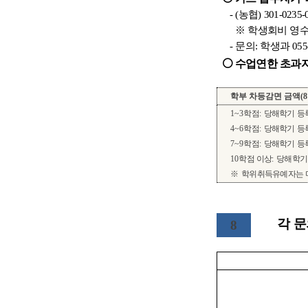
- (농협) 301-023
※ 학생회비 영수증 
- 문의: 학생과 055-2
⚪ 수업연한 초과자
학부 차등감면 금액
(8
1~3
학점
:
당해학기 등
4~6
학점
:
당해학기 등
7~9
학점
:
당해학기 등
10
학점 이상
:
당해학기
※
학위취득유예자는 
각 
8