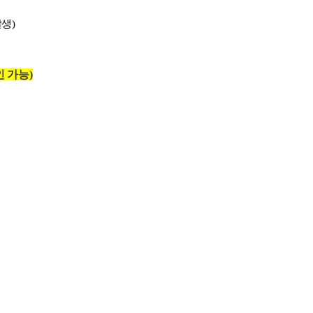
생)
인 가능
)