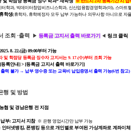
 및 학점당 등록금 징수 학과* 재학생
※ 반드시 2차 등록기간 시 납
학과, 빅데이터창업비즈니스학과, 신산업융합경영학과(야), 스마트
 휴학생
(휴학자, 휴학예정자 모두 납부 가능하나 의무사항 아니므로 자
서 조회
·출력
등록금 고지서 출력 바로가기
링크 클릭
▶
◀
. 8. 22.(금) 09:00부터 가능
 학점당 등록금 징수자 고지서는 9. 17.(수)부터 조회 가능
 [등록안내] > [등록금 고지서 출력 바로가기]
출력 불가 → 납부 영수증 또는 교육비 납입증명서 출력 가능(6번 참고)
은행 및 방법
농협 및 경남은행 전 지점
 납부: 고지서 지참
※ 은행 영업시간만 납부 가능
: 인터넷뱅킹, 폰뱅킹 등으로 개인별로 부여된 가상계좌로 계좌이체