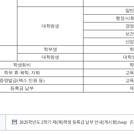
일
행정/사
대학원생
경
보
산
학부생
출
대학원생
대학
학생회비
학부 휴·복학, 자퇴
교
증명발급
(
팩스 민원 등
)
교
등록금 납부
2025학년도 2학기 재(복)학생 등록금 납부 안내(게시용).hwp
(