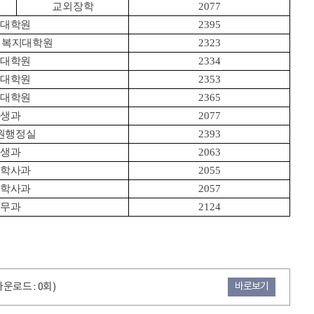
교외장학
2077
반대학원
2395
회복지대학원
2323
영대학원
2334
건대학원
2353
업대학원
2365
학생과
2077
원행정실
2393
학생과
2063
육학사과
2055
육학사과
2057
재무과
2124
다운로드 : 0회)
바로보기