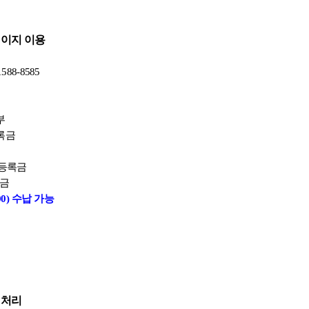
페이지 이용
588-8585
부
등록금
원 등록금
록금
00) 수납 가능
 처리