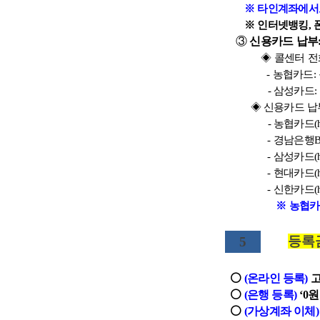
※ 타인계좌에서도
※ 인터넷뱅킹, 폰뱅킹 
③
신용카드 납부:
◈ 콜센터 전
- 농협카드: 농협BC(
- 삼성카드: 
◈ 신용카드 납
- 농협카드(h
- 경남은행B
- 삼성카드(h
- 현대카드(ht
- 신한카드(h
※ 농협카드(
등록금
5
⚪
(온라인 등록)
고
⚪
(은행 등록)
‘0
⚪
(가상계좌 이체)