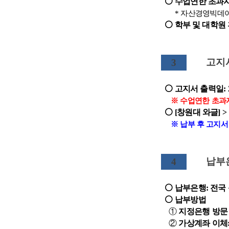
⚪ 수업연한 초과자
* 자산경영빅데이터
⚪ 학부 및 대학원
고지
3
⚪ 고지서 출력일: 2025
※ 수업연한 초과자 및
⚪ [창원대 와글] >
※ 납부 후 고지서 
납부
4
⚪ 납부은행: 전국 
⚪ 납부방법
①
지정은행 방문
②
가상계좌 이체