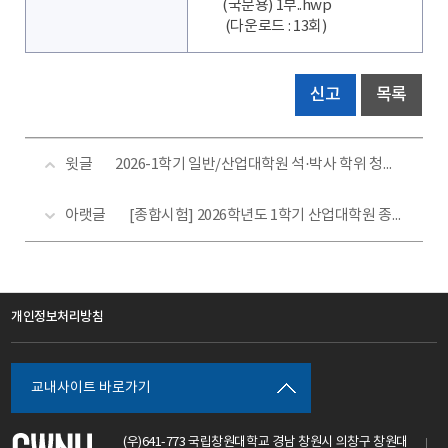
(국문용) 1부..hwp
(다운로드 : 13회)
신고
목록
윗글
2026-1학기 일반/산업대학원 석·박사 학위 청구논문 공개 발표 일정(안)
아랫글
[종합시험] 2026학년도 1학기 산업대학원 종합시험 시행 안내
개인정보처리방침
교내사이트 바로가기
(우)641-773 국립창원대학교 경남 창원시 의창구 창원대