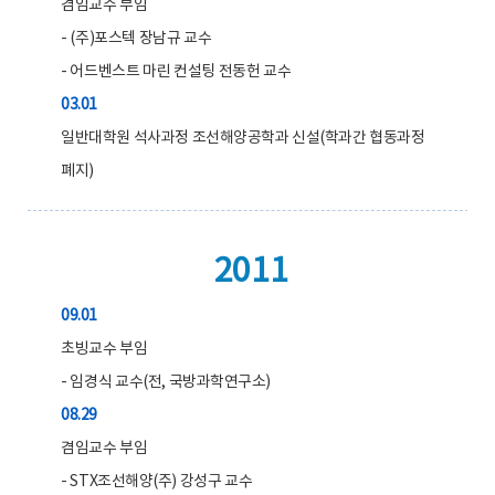
겸임교수 부임
- (주)포스텍 장남규 교수
- 어드벤스트 마린 컨설팅 전동헌 교수
03.01
일반대학원 석사과정 조선해양공학과 신설(학과간 협동과정
폐지)
2011
09.01
초빙교수 부임
- 임경식 교수(전, 국방과학연구소)
08.29
겸임교수 부임
- STX조선해양(주) 강성구 교수