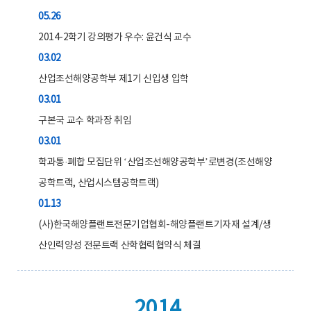
05.26
2014-2학기 강의평가 우수: 윤건식 교수
03.02
산업조선해양공학부 제1기 신입생 입학
03.01
구본국 교수 학과장 취임
03.01
학과통·폐합 모집단위 ‘산업조선해양공학부’로변경(조선해양
공학트랙, 산업시스템공학트랙)
01.13
(사)한국해양플랜트전문기업협회-해양플랜트기자재 설계/생
산인력양성 전문트랙 산학협력협약식 체결
2014