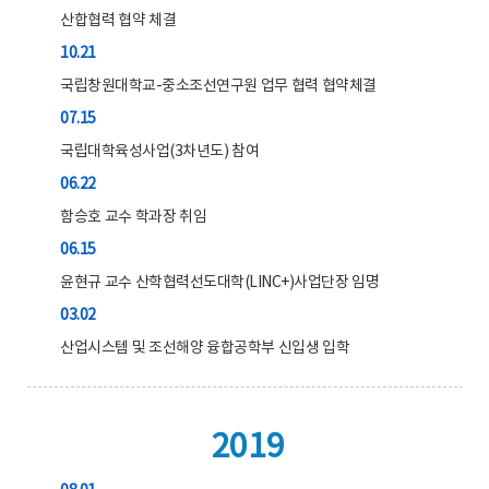
산합협력 협약 체결
10.21
국립창원대학교-중소조선연구원 업무 협력 협약체결
07.15
국립대학육성사업(3차년도) 참여
06.22
함승호 교수 학과장 취임
06.15
윤현규 교수 산학협력선도대학(LINC+)사업단장 임명
03.02
산업시스템 및 조선해양 융합공학부 신입생 입학
2019