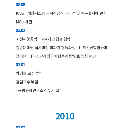
08.08
KAIST 해양시스템 공학전공 인재양성 및 연구협력에 관한
MOU 체결
03.02
조선해양공학과 제4기 신입생 입학
일반대학원 석사과정 학과간 협동과정 'IT·조선공학협동과
정'에서 'IT · 조선해양공학협동과정'으로 명칭 면경
03.01
박영호 교수 부임
겸임교수 부임
- 국방과학연구소 김두기 교수
2010