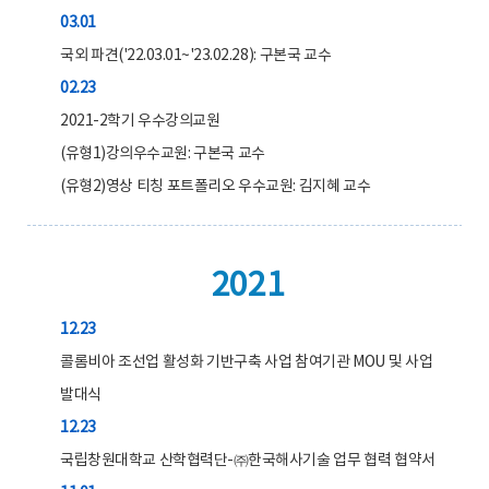
03.01
국외 파견('22.03.01~'23.02.28): 구본국 교수
02.23
2021-2학기 우수강의교원
(유형1)강의우수교원: 구본국 교수
(유형2)영상 티칭 포트폴리오 우수교원: 김지혜 교수
2021
12.23
콜롬비아 조선업 활성화 기반구축 사업 참여기관 MOU 및 사업
발대식
12.23
국립창원대학교 산학협력단-㈜한국해사기술 업무 협력 협약서