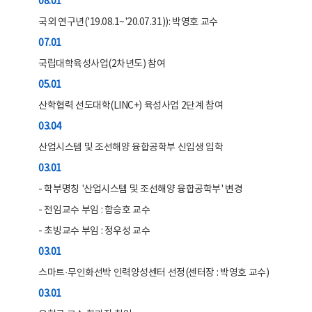
08.01
국외 연구년('19.08.1~'20.07.31)): 박영호 교수
07.01
국립대학육성사업(2차년도) 참여
05.01
산학협력 선도대학(LINC+) 육성사업 2단계 참여
03.04
산업시스템 및 조선해양 융합공학부 신입생 입학
03.01
- 학부명칭 '산업시스템 및 조선해양 융합공학부' 변경
- 전임교수 부임 : 함승호 교수
- 초빙교수 부임 : 정우성 교수
03.01
스마트·무인화선박 인력양성센터 선정(센터장 : 박영호 교수)
03.01