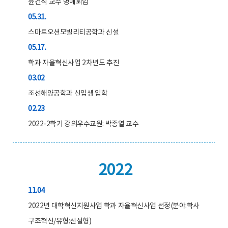
윤건식 교수 명예퇴임
05.31.
스마트오션모빌리티공학과 신설
05.17.
학과 자율혁신사업 2차년도 추진
03.02
조선해양공학과 신입생 입학
02.23
2022-2학기 강의우수교원: 박종열 교수
2022
11.04
2022년 대학혁신지원사업 학과 자율혁신사업 선정(분야:학사
구조혁신/유형:신설형)