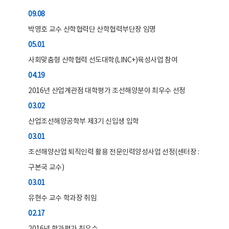
09.08
박영호 교수 산학협력단 산학협력부단장 임명
05.01
사회맞춤형 산학협력 선도대학(LINC+)육성사업 참여
04.19
2016년 산업계관점 대학평가 조선해양분야 최우수 선정
03.02
산업조선해양공학부 제3기 신입생 입학
03.01
조선해양산업 퇴직인력 활용 전문인력양성사업 선정(센터장 :
구본국 교수)
03.01
유현수 교수 학과장 취임
02.17