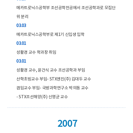
메카트로닉스공학부 조선공학전공에서 조선공학과로 모집단
위 분리
03.03
메카트로닉스공학부로 제1기 신입생 입학
03.01
성활경 교수 학과장 취임
03.01
성활경 교수, 윤건식 교수 조선공학과 부임
산학초빙교수 부임- STX엔진(주) 김대두 교수
겸임교수 부임- 국방과학연구소 박의동 교수
- STX조선해양(주) 신영균 교수
2007