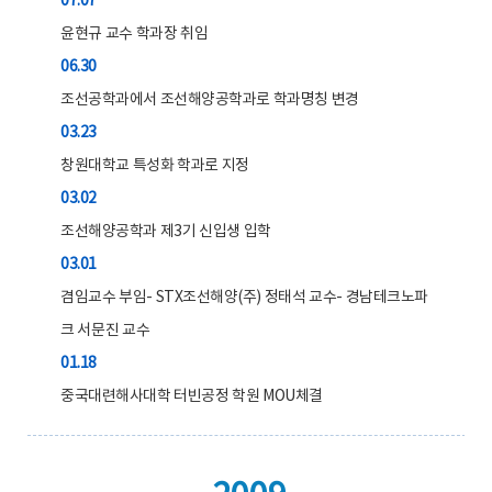
07.07
윤현규 교수 학과장 취임
06.30
조선공학과에서 조선해양공학과로 학과명칭 변경
03.23
창원대학교 특성화 학과로 지정
03.02
조선해양공학과 제3기 신입생 입학
03.01
겸임교수 부임- STX조선해양(주) 정태석 교수- 경남테크노파
크 서문진 교수
01.18
중국대련해사대학 터빈공정 학원 MOU체결