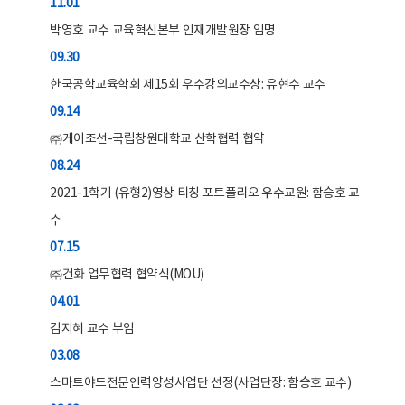
11.01
박영호 교수 교육혁신본부 인재개발원장 임명
09.30
한국공학교육학회 제15회 우수강의교수상: 유현수 교수
09.14
㈜케이조선-국립창원대학교 산학협력 협약
08.24
2021-1학기 (유형2)영상 티칭 포트폴리오 우수교원: 함승호 교
수
07.15
㈜건화 업무협력 협약식(MOU)
04.01
김지혜 교수 부임
03.08
스마트야드전문인력양성사업단 선정(사업단장: 함승호 교수)