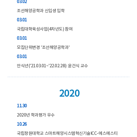
03.02
조선해양공학과 신입생 입학
03.01
국립대학육성사업(4차년도) 참여
03.01
모집단위변경 '조선해양공학과'
03.01
안식년('21.03.01~'22.02.28): 윤건식 교수
2020
11.30
2020년 학과평가 우수
10.26
국립창원대학교 스마트해양시스템혁신기술ICC-에스에스티