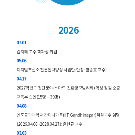
2026
07.01
김지혜 교수 학과장 취임
05.06
디지털조선소 전문인력양성 사업단(단장: 함승호 교수)
04.17
2027학년도 첨단분야(스마트·친환경모빌리티) 학생 정원 순증
교육부 승인(15명→30명)
04.08
인도공과대학교 간디나가르(IIT Gandhinagar)객원교수 임명
(2026.04.08~2028.04.27): 윤현규 교수
03.03