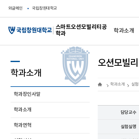
와글메인
국립창원대학교
스마트오션모빌리티공
학과소개
학과
오션모빌리
학과소개
학과소개
실험
학과장인사말
학과소개
담당교수
학과연혁
실험실명