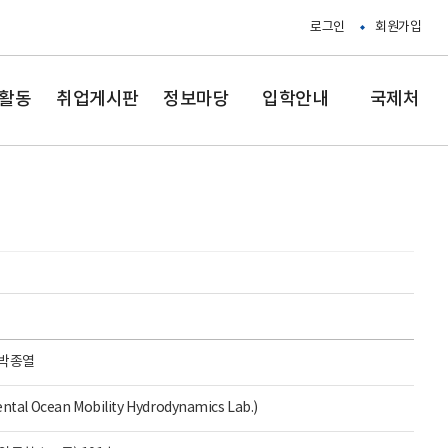
로그인
회원가입
활동
취업게시판
정보마당
입학안내
국제처
박종열
cean Mobility Hydrodynamics Lab.)