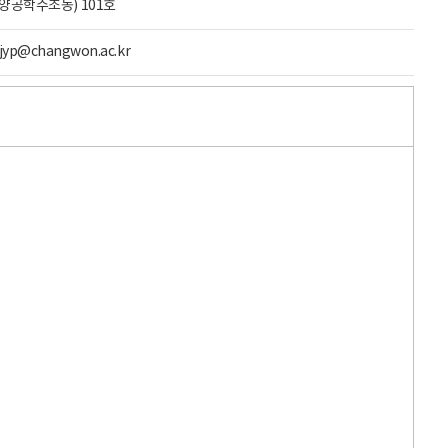
양공학수조동) 101호
 jyp@changwon.ac.kr