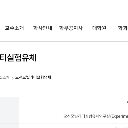
교수소개
학사안내
학부공지사
대학원
학과
항
티실험유체
오션모빌리티실험유체
실소개
오션모빌리티실험유체연구실(Experimental O