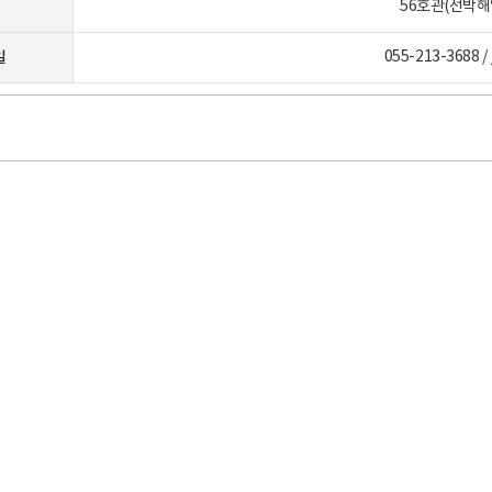
56호관(선박해
일
055-213-3688 /