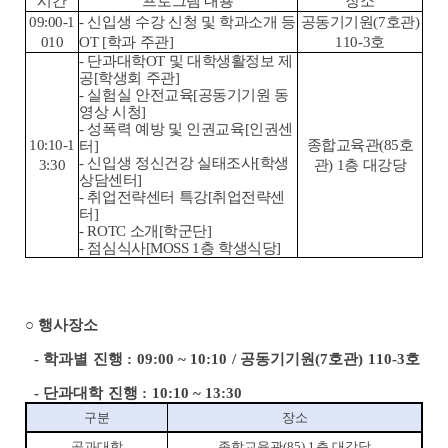
시간
프로그램 내용
장소
09:00-1
- 신입생 수강 신청 및 학과소개 등
공동기기원(7호관)
010
OT [학과 주관]
110-3호
- 단과대학OT 및 대학생활정보 제
공[학생회 주관]
- 실험실 안전교육[공동기기원 동
영상 시청]
- 성폭력 예방 및 인권교육[인권센
10:10-1
종합교육관(85호
터]
- 신입생 정신건강 실태조사[학생
3:30
관) 1층 대강당
상담센터]
- 취업전략센터 특강[취업전략센
터]
- ROTC 소개[학군단]
- 점심식사[MOSS 1층 학생식당]
○
행사장소
-
학과별 진행
: 09:00 ~ 10:10 /
공동기기원(7호관) 110-3호
-
단과대학 진행
: 10:10 ~ 13:30
구분
장소
공과대학
종합교육관
(85) 1
층 대강당