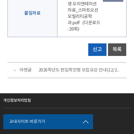
생 오리엔테이션
자료_스마트오션
붙임자료
모빌리티공학
과.pdf
(다운로드
: 20회)
신고
목록
아랫글
2026학년도 편입학전형 모집요강 안내(12/29~12/31)
개인정보처리방침
교내사이트 바로가기