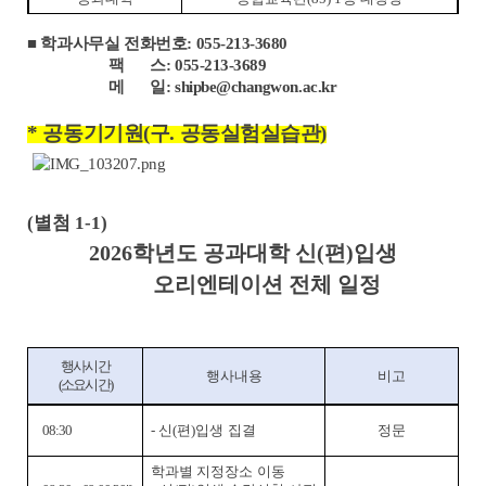
■ 학과사무실 전화번호: 055-213-3680
팩 스: 055-213-3689
메 일: shipbe@changwon.ac.kr
* 공동기기원(구. 공동실험실습관)
(
별첨
1-1)
2026
학년도 공과대학 신
(
편
)
입생
오리엔테이션 전체 일정
행사시간
행사내용
비고
(
소요시간
)
08:30
-
신
(
편
)
입생 집결
정문
학과별 지정장소 이동