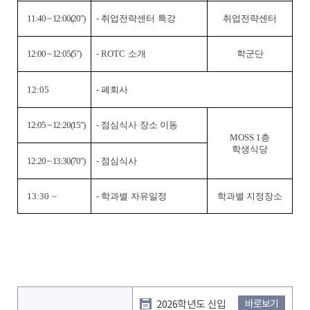
11:40 ~ 12:00(20
″
)
-
취업전략센터 특강
취업전략센터
12:00 ~ 12:05(5
″
)
- ROTC
소개
학군단
12:05
-
폐회사
12:05 ~ 12:20(15
″
)
-
점심식사 장소 이동
MOSS 1
층
학생식당
12:20 ~ 13:30(70
″
)
-
점심식사
13:30 ~
-
학과별 자유일정
학과별 지정장소
2026학년도 신입
바로보기