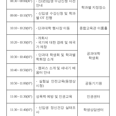
08:30 ~ 09:00(30
″
)
-
신
(
편
)
입생 수강신청 사전
안내
학과별 지정장소
-
신입생 수강신청 및 학과
09:00 ~ 10:10(70
″
)
별
OT
진행
10:10 ~ 10:20(10
″
)
-
단과대학 행사장 이동
종합교육관 이룸홀
-
개회사
10:20 ~ 10:30(10
″
)
-
국기에 대한 경례 및 애국
가 제창
공과대학
-
단과대 학생회 및 학과별
10:30 ~ 10:40(10
″
)
학생회
학회장 소개
-
캠퍼스 소개 및 새내기 배
10:40 ~ 10:50(10
″
)
움터 안내
-
실험실 안전교육
(
동영상
10:50 ~ 11:00(10
″
)
공동기기원
시청
)
11:00 ~ 11:30(30
″
)
성폭력 예방 및 인권교육
인권센터
-
신입생 정신건강 실태조
11:30 ~ 11:40(10
″
)
학생상담센터
사