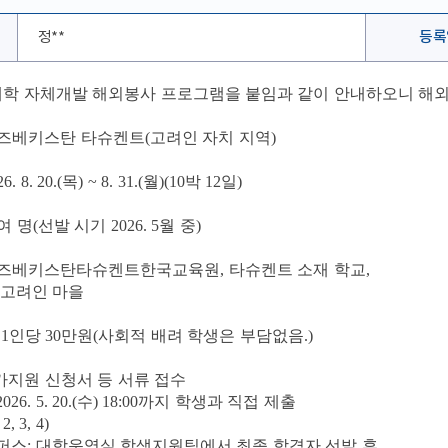
정**
등록
대학 자체개발 해외봉사 프로그램을 붙임과 같이 안내하오니 해
즈베키스탄 타슈켄트
(
고려인 자치 지역
)
26. 8. 20.(
목
) ~ 8. 31.(
월
)(10
박
12
일
)
여 명
(
선발 시기
2026. 5
월 중
)
즈베키스탄
타슈켄트
한국교육원
,
타슈켄트 소재 학교
,
 고려인 마을
생
1
인당
30
만원
(
사회적 배려 학생은 부담없음
.)
가지원 신청서 등 서류 접수
2026. 5. 20.(
수
) 18:00
까지 학생과 직접 제출
 2, 3, 4)
퍼스
:
대학운영실 학생지원팀에서 최종 합격자 선발 후