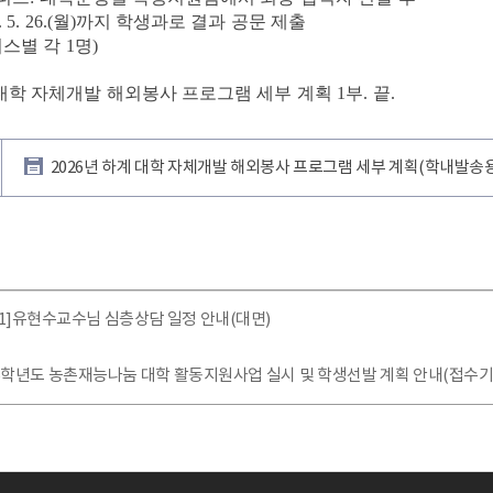
 5. 26.(
월
)
까지 학생과로 결과 공문 제출
퍼스별 각
1
명
)
 대학 자체개발 해외봉사 프로그램 세부 계획
1
부
.
끝
.
2026년 하계 대학 자체개발 해외봉사 프로그램 세부 계획(학내발송용
6-1]유현수교수님 심층상담 일정 안내(대면)
26학년도 농촌재능나눔 대학 활동지원사업 실시 및 학생선발 계획 안내(접수기간: