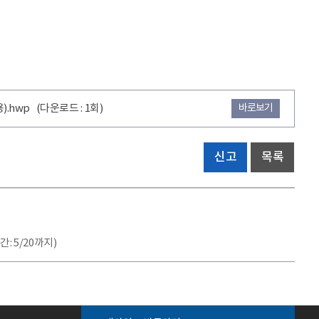
).hwp
(다운로드 : 1회)
바로보기
신고
목록
 5/20까지)