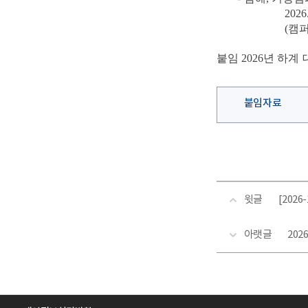
2026.
(
캠
붙임
2026
년 하계
붙임자료
윗글
[202
아랫글
20