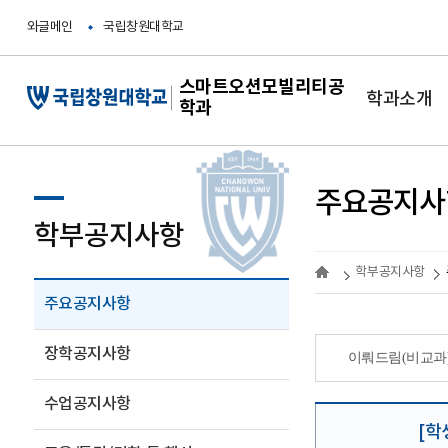
와글메인
국립창원대학교
스마트오션모빌리티공
학과소개
학과
주요공지사
학부공지사항
학부공지사항
주요공지사항
장학공지사항
이뤄드림(비교과
수업공지사항
[학