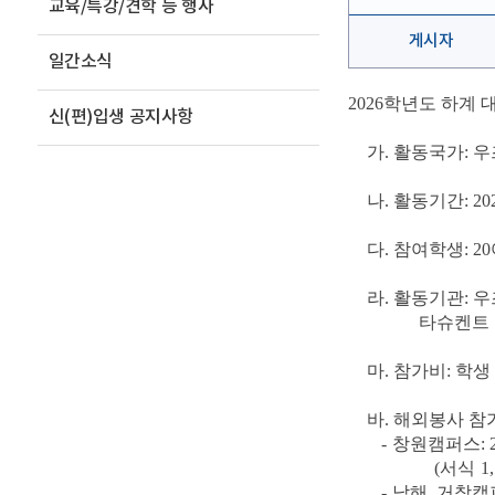
교육/특강/견학 등 행사
게시자
일간소식
2026
학년도 하계 
신(편)입생 공지사항
가
.
활동국가
:
우
나
.
활동기간
: 20
다
.
참여학생
: 20
라
.
활동기관
:
우
타슈켄트
마
.
참가비
:
학
바
.
해외봉사 참
-
창원캠퍼스
: 
(
서식
1,
-
남해
,
거창캠