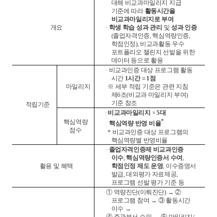
대해 비교과마일리지 지급
기준에 따라
활동시간을
비교과마일리지로 부여
개요
∙
학생 학습 성과 관리
및
성과 인증
(
졸업자격인증
,
핵심역량인증
,
학점인정
),
비교과활동 우수
포트폴리오 챌린지 선발을 위한
데이터 등으로 활용
∙
비교과인증 대상 프로그램 활동
시간
1
시간
= 1
점
마일리지
※
세부 적립 기준은 관련 지침
제
6
조
(
비교과 마일리지 부여
)
기준 참조
적립기준
∙
비교과마일리지
×
5
대
*
핵심역량
핵심역량
반영 비율
점수
*
비교과인증 대상 프로그램의
핵심역량별 반영비율
∙
졸업자격인증제 비교과인증
이수
,
핵심역량인증서 수여
,
활용 및 혜택
학점인정 제도 운영
,
이수증명서
발급
,
대외평가 자료제공
,
프로그램 선발 평가 기준 등
①
역량진단
(
이뤄진단
)
→ ②
프로그램 참여
→ ③
활동시간
이수
→
④
주관부서 승인
→ ⑤
마일리지
/