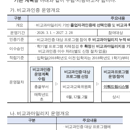
기본 계획
을 아래와 같이 수립
·
시행하고자 합니다
.
가
.
비교과인증 운영개요
구분
주요내용
개요
∙
비교과마일리지 기반
졸업자격인증제 선택인증
및
비교과 
운영기간
∙
2026. 3. 1. ~ 2027. 2. 28
참여대상
인증기준
∙
비교과인증 대상 프로그램 참여 후
비교과마일리지
누적
6
∙
학기별 프로그램 자체점검 후
확정
된
비교과마일리지
를
기
이수승인
비교과인증 이수 처리
(
별도 신청 절차 없음
)
적립기준
∙
입학일
(2018
학년도 이전 입학자는
2018
학년도
1
학기
)
부터
비교과인증
비교과인증 대상
비교과프로그램
운영계획
프로그램 선정
운영
/
참여
수립
운영절차
▷
▷
총괄부서
비교과교육위원회
이뤄드림시스템
매학년도
6
월
, 12
월
, 2
월
상시
초
나
.
비교과마일리지 운영개요
구분
주요내용
∙
비교과인증 대상 프로그램에