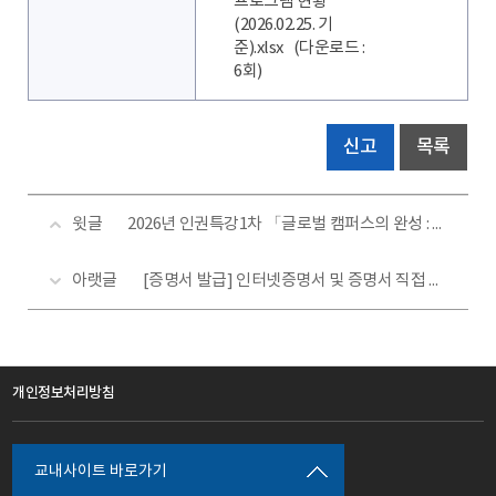
프로그램 현황
(2026.02.25. 기
준).xlsx
(다운로드 :
6회)
신고
목록
윗글
2026년 인권특강1차 「글로벌 캠퍼스의 완성 : 다름이 닿아, 우리가 되다」
아랫글
[증명서 발급] 인터넷증명서 및 증명서 직접 발급 안내
개인정보처리방침
교내사이트 바로가기