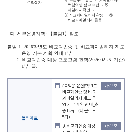
적립절차
핵심역량 점수 적립
→ ⑥
마일리지확인
→
⑦
비교과마일리지 확정
→ ⑧
비교과마일리지 활용
다
.
세부운영계획
:
【
붙임
1
】
참조
붙임
1. 2026
학년도 비교과인증 및 비교과마일리지 제도
운영 기본 계획 안내
1
부
.
2.
비교과인증 대상 프로그램 현황
(2026.02.25.
기준
)
1
부
.
끝
.
(붙임1) 2026학년도
바로보기
비교과인증 및 비교
과마일리지 제도 운
영 기본 계획 안내_최
종.hwp
(다운로드 :
5회)
붙임자료
★비교과인증 대상
바로보기