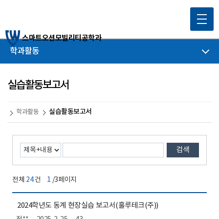
스마트오션모빌리티공학과
학과활동
실습활동보고서
실습활동보고서
학과활동
검색
전체
24
건
1
/3페이지
2024학년도 동계 현장실습 보고서(훌루테크(주))