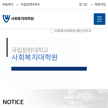
와글메인
국립창원대학교
로그인
회원가입
사회복지대학원
메
인
콘
텐
국립창원대학교
츠
사회복지대학원
바
로
가
기
NOTICE