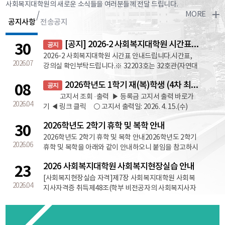
사회복지대학원의 새로운 소식들을 여러분들께 전달 드립니다.
MORE
공지사항
전송공지
[공지] 2026-2 사회복지대학원 시간표 및 수강신청 안내
30
공지
2026-2 사회복지대학원 시간표 안내드립니다.시간표,
2026.07
강의실 확인부탁드립니다.※ 32203호는 32호관(자연대
2호관 2층) 203호를 의미하며, 대학원 수업은 주로 저녁
2026학년도 1학기 재(복)학생 (4차 최종) 등록금 납부 안내 ['26.4.15(수) ~ 4.17(금)]
08
공지
19:00시부터 시작합니다.정확한 강의시작시간은 교수님
께서 첫 수업시간에 공지해 주실겁니다.-----------------
고지서 조회 ·출력 ▶ 등록금 고지서 출력 바로가
2026.04
--------------------------------------------------------
기 ◀ 링크 클릭 ⚪ 고지서 출력일: 2026. 4. 15.(수)
--------------------------------------------------------
09:00부터 ~ 4. 17(금) 16:00 까지 ⚪ [국립창원대 와
2026학년도 2학기 휴학 및 복학 안내
30
-----------------[공지] 사회복지대학원 수강신청 ▷
글] > [등록안내] > [등록금 고지서 출력 바로가기]
2026-2학기 대학원 재학생 수강신청 일정- 수강신청기
※ 납부 후 → 납부 영수증 또는 교육비 납입증명서 출력
2026학년도 2학기 휴학 및 복학 안내2026학년도 2학기
2026.06
간 : 2026.08.03(월) 9:00 ~ 08.07(금) 18:00- 수강신청변
가능(5번 참고) 12026학년도 1학기 재(복)학생 등록금
휴학 및 복학을 아래와 같이 안내하오니 붙임을 참고하시
경 : 2026.09.01(화) 9:00 ~ 09.07(월) 18:00원하시는 과
납부 기간 ■ 1차 등록기간: 2026. 02. 23.(월) 09:00 ～
어 휴·복학 신청을 하시기 바랍니다.Ⅰ. 휴학 안내 ○ 휴학
2026 사회복지대학원 사회복지현장실습 안내
23
목이 있으시면 빠르게 신청 부탁드립니다.▷ 논문과정 희
02. 26.(목) 16:00 (1차 분할납부자 및 유예자 포함) ■ 2
절차도서관휴학 신청학과 승인휴학원서 접수 및 처
망하시는 분은 "사회복지조사론"(2026년 2학기 개설),
차 등록기간: 2026. 03. 04.(수) 09:00 ～ 03. 06.(금)
리(신청 후 4일 이내)책 반납(학생)학생소속 학과소속 단
[사회복지현장실습 자격]제7장 사회복지대학원 사회복
2026.04
"사회복지연구세미나"(2027년 1학기 개설예정) 필수 이
16:00 ■ 3차 등록기간: 2026. 03. 16.(월) 09:00 ～ 03.
과대학 ○ 신청기한: 2026. 7. 8.(수) ~ 9. 29.(화) 18:00 이
지사자격증 취득제48조(학부 비전공자의 사회복지사자
수하셔야 합니다.▷사회복지현장실습 기관실습 중이거
18.(수) 16:00 (재(복)학생 , 2차 분할납부자 , 학점별 등
전까지(수업일수 1/4선) - 병역의무, 질병, 임신, 출
격증 취득기준) 학부 비전공자가 사회복지사2급 자격증
나 2학기 실습 예정된 분들께서는 "사회복지현장실
록금 징수자) ■ 4차 등록기간(최종) : 2026. 04. 15.(수)
산, 육아 등 부득이한 사유로 휴학하는 경우에는 예
을 취득하고자 하는 경우 사회복지현장실습을 포함한 정
습"과목 필수‼ 수강신청부탁드립니다. ▷ 수강신청 방
09:00 ～ 04. 17.(금) 16:00 (재(복)학생, 학
외 ○ 휴학 제한 - 신입생과 편입학생은 첫 학기에는 휴
해진 교과목을 이수하여야 하며, 그 밖의 사항은 「사회