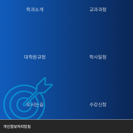
등록금 ▶ 대학등록금 납부 - 경남은행BC카드
학과 소속 학생에 한함창업휴학별첨 문서 참조 - 휴학원
학원 행정실에서 일괄적으로 각 기관에 발송할 예정입니
학과소개
교과과정
(https://www.knbank.co.kr) ▶빠른서비스 ▶ 기타서
서는 학사정보시스템 신청화면으로 대체가능함 * 인터
다. >> 공문발송을 위해 첨부파일 '실습기관섭외내역서'
비스 ▶ 대학등록금 - 삼성카드
넷(학사정보시스템)을 통한 휴학 신청 - 학교 홈페이
사회복지학과 이메일(children@changwon.ac.kr)로
(https://www.samsungcard.com) ▶(상단 메뉴) 정
지 / 국립창원대학교 와글 / 학사정보 / 휴·복학에서 신청
제출 학생이 직접 기관 섭외 후 즉시 제출 바람 (8월 말
기결제 ▶ 대학등록금 - 현대카드
- 최초 가사 휴학은 지도교수 상담 후 휴학 신청 가능하
까지 섭외 필수)★ 실습기관 선정 시 참고 '한국사회복지
(https://www.hyundaicard.com) ▶ My Account ▶
며, 휴학 신청서는 프린트 하여 보관 및 3~4일 후 인터넷
사협회 현장실습센터' 홈페이지 > 현장실습기관찾기
수시결재 ▶ 대학·대학원 등록금 - 신한카드
으로 신청 결과 확인 요망 ○ 유의 사항 - 휴학이 허가된
https://www.welfare.net/prm/find-training-
(https://www.shinhancard.com) ▶(상단 메뉴) 서비
자가 휴학기간 중 다른 휴학 사유가 발생하여 휴학 종류
center/current-stat 실습기관으로 선정되지 않은 기관
스 ▶ 교육비 ▶ 대학등록금 ※ 농협카드
를 변경할 경우와 휴학을 연장하고자 하는 경우에는 휴학
에서 실습을 할 경우 자격증 발급에 제한이 생기니 주의
대학원규정
학사일정
(09:00~17:00 단, 마감일은 16:00), 경남/삼성/현대/신한
기간 만료 전에 휴학원과 증빙서류를 첨부하여 학사정보
하시기 바랍니다.2. 실습 중- 실습일지는 각 기관별 양식
카드(09:00~16:00) 수납 가능4등록금 전액 감면자(0원)
시스템을 통해 휴학신청하여야 함. ※ 다른 휴학 중 군
사용하시면 됩니다. >> 기관에서 정해진 양식이 없을 경
등록 방법 (아래 방법 중 택1) ■ (온라인 등록) 고지서 출
입대(예정)자는 필히 입대휴학으로 변경 신고 - 입대휴
우, 첨부파일 '사회복지현장실습일지-대학원용'양식 참
력화면에 ‘전액 장학생 등록처리’ 버튼 실행 ■ (은행 등
학 후 귀향 조치된 자는 즉시 복학해야 함 - 계열별 자율
고3. 실습 완료 후✅ 실습 후 학과 제출 서류 ✅① 학생이
록) ‘0원 고지서’를 가지고 은행 방문 후 ‘0원’ 납부 및 등
전공학부 및 이학융합학부, 공학융합학부 휴학자의 경
실습기간 동안 작성하는 "실습일지" * 학과에서 실습일
록처리 ■ (가상계좌 이체) 선택경비인 학생회비 9,000원
우, 복학 승인 시점의 학과배정 기본계획 적용Ⅱ. 복학 안
지 양식 제공하나, 참고용이며 실습하는 기관별로 일지
을 가상계좌로 이체하여 납부 및 등록 처리 ※ 학생회
내 ○ 복학 절차복학 신청학과 승인복학원서 접수 및 처
양식 상이함. 이후 학과실습일지 양식 그대로 또는 기관
비는 선택사항 - 학생회비 납부 의사가 있는 경우,
리학생소속 학과소속 단과대학 ○ 신청기한: 2026. 7. 8.
양식 출력 또는 복사하여 '제본'하여 제출* 제출 시 (프로
오시는길
수강신청
등록금과 합산하여 이체(따로 납부 시 가상계좌 오류발
(수) ~ 9. 29.(화) 18:00 이전까지(수업일수 1/4선) 다
파일, 일지, 실습 때 공부한 내용)과 함께 제본하여 제출
생)5납부 확인방법 및 영수증 출력 (납부 후, 다음날 오전
만, 병역의무 등 법령에 따른 의무 이행으로 휴학한 학생
하여도 됩니다!* 교수님께서 실습일지를 받으셨다면, 2
10시 이후 확인 가능) ⚪ 납부확인 영수증 조회 및 인쇄
은 의무 이행이 끝난 날을 기준으로 1년 이내에 시작되는
학기 끝나고 제출 부탁드려요! (자격증 법상 학과사무실
- 국립창원대 와글 > 등록안내 > 고지서 출력 바로가기
두 번째 학기까지 복학이 가능 ○ 신청절차 및 구비서류구
보관 필요)② 기관에서 발급해 주는 "실습확인서", "실습
개인정보처리방침
> 등록처리 결과 보기 - 국립창원대 와글 > 학사정보시
분복학 신청절차증빙 서류가사휴학 복학∙복학원서 등증
평가서" * 지도교수님은 성혜연 교수님으로! * 기관에서