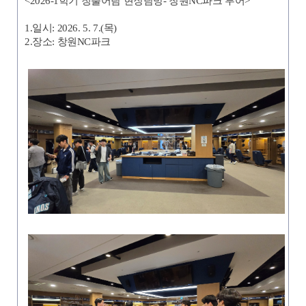
<2026-1학기 청출어람 현장탐방- 창원NC파크 투어>
1.일시: 2026. 5. 7.(목)
2.장소: 창원NC파크