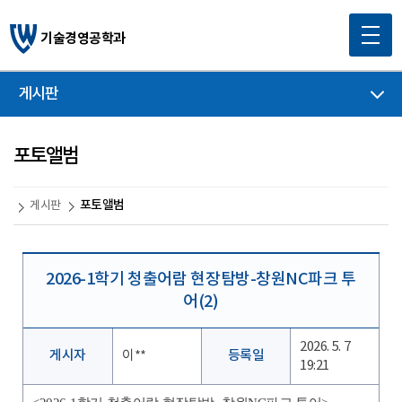
기술경영공학과
게시판
포토앨범
포토앨범
게시판
2026-1학기 청출어람 현장탐방-창원NC파크 투
어(2)
2026. 5. 7
게시자
이**
등록일
19:21