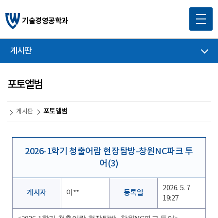
기술경영공학과
게시판
포토앨범
포토앨범
게시판
2026-1학기 청출어람 현장탐방-창원NC파크 투
어(3)
2026. 5. 7
게시자
이**
등록일
19:27