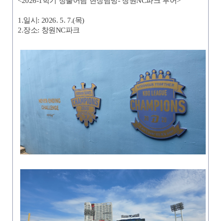
<2026-1학기 청출어람 현장탐방- 창원NC파크 투어>
1.일시: 2026. 5. 7.(목)
2.장소: 창원NC파크