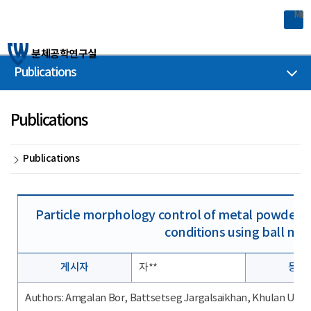
MOBILE 
분체공학연구실
Publications
Publications
Publications
Particle morphology control of metal powder w
conditions using ball mill
게시자
자**
등록
Authors: Amgalan Bor, Battsetseg Jargalsaikhan, Khulan Ura