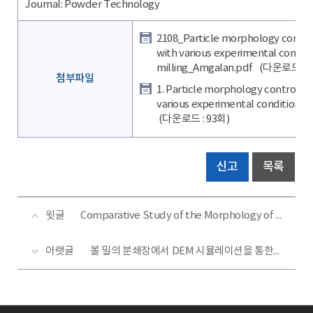
Journal: Powder Technology
2108_Particle morphology contro
with various experimental conditi
milling_Amgalan.pdf
(다운로드 : 9
첨부파일
1. Particle morphology control o
various experimental conditions u
(다운로드 : 93회)
신고
목록
윗글
Comparative Study of the Morphology of Cellulose Nanofiber Fabricated Using Two Kinds of Grinding Method
아랫글
볼 밀의 분쇄장에서 DEM 시뮬레이션을 통한 마찰계수 영향